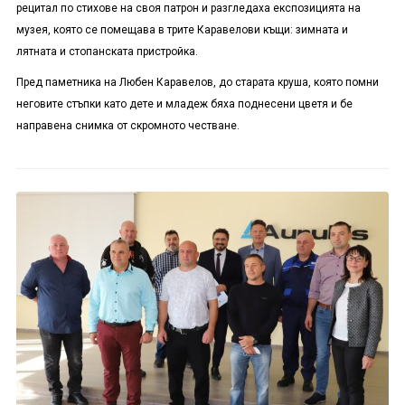
рецитал по стихове на своя патрон и разгледаха експозицията на
музея, която се помещава в трите Каравелови къщи: зимната и
лятната и стопанската пристройка.
Пред паметника на Любен Каравелов, до старата круша, която помни
неговите стъпки като дете и младеж бяха поднесени цветя и бе
направена снимка от скромното честване.