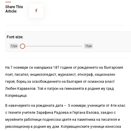
Share This
Article:
Font size:
12px
15px
На 7 ноември се навършиха 187 години от рождението на българския
поет, писател, енциклопедист, журналист, етнограф, национален
герой, борец за освобождението на България от османска власт
Любен Каравелов. Той е патрон на гимназията в родния му град
Копривщица.
В навечерието на рождената дата – 5 ноември, учениците от 4-ти клас
с техните учители Зарафина Радоева и Гергана Вълова, заедно с
музейните работници поднесоха цветя на паметника на писателя и
революционер в родния му дом. Копривщенските ученици изнесоха