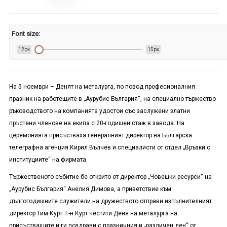
Font size:
12px
15px
На 5 ноември – Денят на металурга, по повод професионалния
празник на работещите в „Аурубис България“, на специално тържество
ръководството на компанията удостои със заслужени златни
пръстени членове на екипа с 20-годишен стаж в завода. На
церемонията присъстваха генералният директор на Българска
телеграфна агенция Кирил Вълчев и специалисти от отдел „Връзки с
институциите“ на фирмата.
Тържественото събитие бе открито от директор „Човешки ресурси“ на
„Аурубис България“ Анелия Димова, а приветствие към
дългогодишните служители на дружеството отправи изпълнителният
директор Тим Курт. Г-н Курт честити Деня на металурга на
присъстващите и ги поздрави с празничния и „различен ден“ от