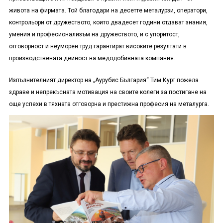
живота на фирмата. Той благодари на десетте металурзи, оператори,
контрольори от дружеството, които двадесет години отдават знания,
умения и професионализъм на дружеството, и с упоритост,
отговорност и неуморен труд гарантират високите резултати в
производствената дейност на медодобивната компания.
Изпълнителният директор на „Аурубис България“ Тим Курт пожела
здраве и непрекъсната мотивация на своите колеги за постигане на
още успехи в тяхната отговорна и престижна професия на металурга.