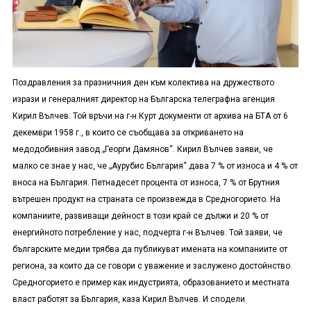
Поздравления за празничния ден към колектива на дружеството
изрази и генералният директор на Българска телеграфна агенция
Кирил Вълчев. Той връчи на г-н Курт документи от архива на БТА от 6
декември 1958 г., в които се съобщава за откриването на
медодобивния завод „Георги Дамянов“. Кирил Вълчев заяви, че
малко се знае у нас, че „Аурубис България“ дава 7 % от износа и 4 % от
вноса на България. Петнадесет процента от износа, 7 % от Брутния
вътрешен продукт на страната се произвежда в Средногорието. На
компаниите, развиващи дейност в този край се дължи и 20 % от
енергийното потребление у нас, подчерта г-н Вълчев. Той заяви, че
българските медии трябва да публикуват имената на компаниите от
региона, за които да се говори с уважение и заслужено достойнство.
Средногорието е пример как индустрията, образованието и местната
власт работят за България, каза Кирил Вълчев. И сподели