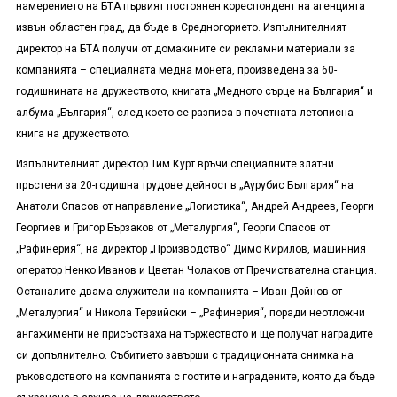
намерението на БТА първият постоянен кореспондент на агенцията
извън областен град, да бъде в Средногорието. Изпълнителният
директор на БТА получи от домакините си рекламни материали за
компанията – специалната медна монета, произведена за 60-
годишнината на дружеството, книгата „Медното сърце на България“ и
албума „България“, след което се разписа в почетната летописна
книга на дружеството.
Изпълнителният директор Тим Курт връчи специалните златни
пръстени за 20-годишна трудове дейност в „Аурубис България“ на
Анатоли Спасов от направление „Логистика“, Андрей Андреев, Георги
Георгиев и Григор Бързаков от „Металургия“, Георги Спасов от
„Рафинерия“, на директор „Производство“ Димо Кирилов, машинния
оператор Ненко Иванов и Цветан Чолаков от Пречиствателна станция.
Останалите двама служители на компанията – Иван Дойнов от
„Металургия“ и Никола Терзийски – „Рафинерия“, поради неотложни
ангажименти не присъстваха на тържеството и ще получат наградите
си допълнително. Събитието завърши с традиционната снимка на
ръководството на компанията с гостите и наградените, която да бъде