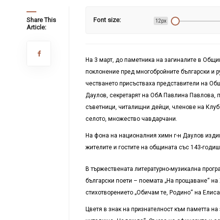
Share This
Font size:
12px
Article:
На 3 март, до паметника на загиналите в Общ
поклонение пред многобройните български и ру
честването присъстваха представители на Общ
Даулов,
секретарят на Об
А
Павлина Павлова
,
съветници, читалищни дейци, членове на Клуб
селото, множество чавдарчани.
На фона на националния химн г-н Даулов издиг
жителите и гостите на общината със 143-годи
В тържествената литературно-музикална програ
български поети – поемата „На прощаване“ на 
стихотворението „Обичам те, Родино“ на Елиса
Цветя в знак на признателност към паметта н