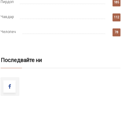
Пирдоп
185
Чавдар
112
Челопеч
78
Последвайте ни