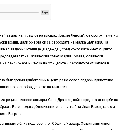
15px
ина Чавдар, напиращ се на площад „Васил Левски“, се състоя паметно
ски войни, дали живота си за свободата на малка България. На
ина Чавдар и читалище „Надежда“, сред които бяха кметът Григор
 председателят на Общинския съвет Мария Томева, общински
а на пенсионера и Съюза на офицерите и сержантите от запаса в
на българския трибагреник в центъра на село Чавдар и приветства
шнината от Освобождението на България.
ма рецитал изнесе актьорът Сава Драгнев, който представи творби на
Христо Ботев, одата „Опълченците на Шипка“ на Иван Вазов, както и
вета Багряна.
а загиналите бяха поднесени от Община Чавдар, Общинския съвет,