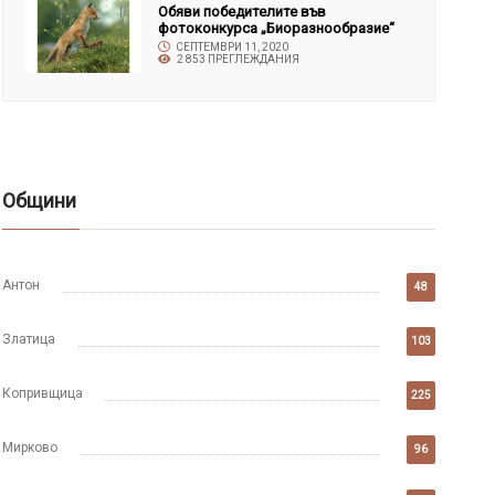
Обяви победителите във
фотоконкурса „Биоразнообразие“
СЕПТЕМВРИ 11, 2020
2 853 ПРЕГЛЕЖДАНИЯ
Общини
Антон
48
Златица
103
Копривщица
225
Мирково
96