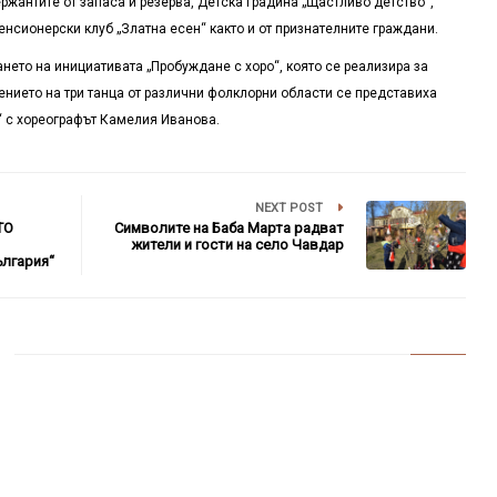
жантите от запаса и резерва, Детска градина „Щастливо детство“,
енсионерски клуб „Златна есен“ както и от признателните граждани.
ето на инициативата „Пробуждане с хоро“, която се реализира за
ението на три танца от различни фолклорни области се представиха
“ с хореографът Камелия Иванова.
NEXT POST
ТО
Символите на Баба Марта радват
жители и гости на село Чавдар
ългария“