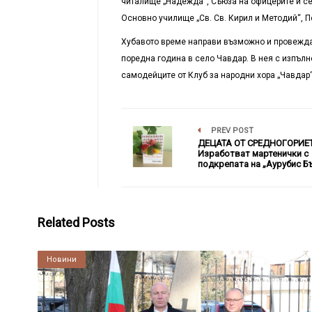
читалище „Надежда“, Съюза на офицерите и сер
Основно училище „Св. Св. Кирил и Методий“, П
Хубавото време направи възможно и провеждан
поредна година в село Чавдар. В нея с изпълн
самодейците от Клуб за народни хора „Чавдар
PREV POST
ДЕЦАТА ОТ СРЕДНОГОРИЕ
Изработват мартенички с
подкрепата на „Аурубис Б
Related Posts
Култура
Новини