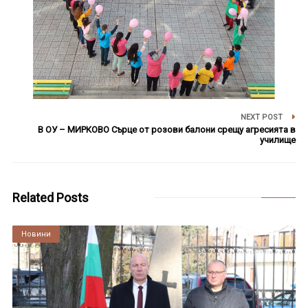
NEXT POST
В ОУ – МИРКОВО Сърце от розови балони срещу агресията в
училище
Related Posts
Култура
Новини