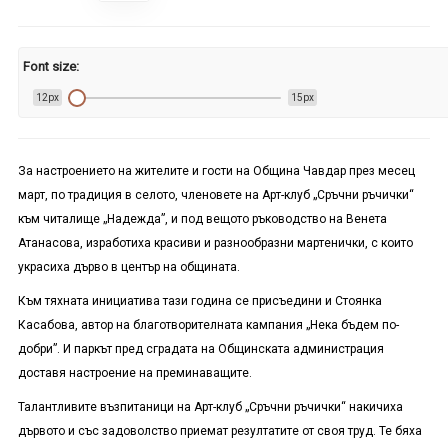
Font size:
12px
15px
За настроението на жителите и гости на Община Чавдар през месец
март, по традиция в селото, членовете на Арт-клуб „Сръчни ръчички“
към читалище „Надежда”, и под вещото ръководство на Венета
Атанасова, изработиха красиви и разнообразни мартенички, с които
украсиха дърво в център на общината.
Към тяхната инициатива тази година се присъедини и Стоянка
Касабова, автор на благотворителната кампания „Нека бъдем по-
добри”. И паркът пред сградата на Общинската администрация
доставя настроение на преминаващите.
Талантливите възпитаници на Арт-клуб „Сръчни ръчички“ накичиха
дървото и със задоволство приемат резултатите от своя труд. Те бяха