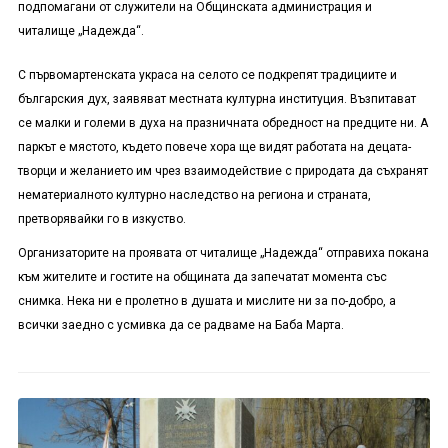
подпомагани от служители на Общинската администрация и
читалище „Надежда“.
С първомартенската украса на селото се подкрепят традициите и
българския дух, заявяват местната културна институция. Възпитават
се малки и големи в духа на празничната обредност на предците ни. А
паркът е мястото, където повече хора ще видят работата на децата-
творци и желанието им чрез взаимодействие с природата да съхранят
нематериалното културно наследство на региона и страната,
претворявайки го в изкуство.
Организаторите на проявата от читалище „Надежда“ отправиха покана
към жителите и гостите на общината да запечатат момента със
снимка. Нека ни е пролетно в душата и мислите ни за по-добро, а
всички заедно с усмивка да се радваме на Баба Марта.