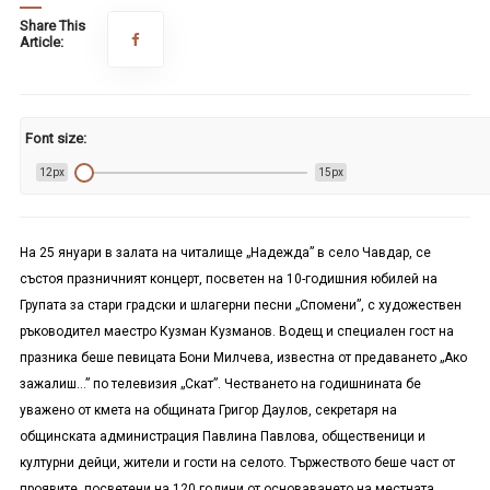
Share This
Article:
Font size:
12px
15px
На 25 януари в залата на читалище „Надежда” в село Чавдар, се
състоя празничният концерт, посветен на 10-годишния юбилей на
Групата за стари градски и шлагерни песни „Спомени”, с художествен
ръководител маестро Кузман Кузманов. Водещ и специален гост на
празника беше певицата Бони Милчева, известна от предаването „Ако
зажалиш…” по телевизия „Скат”. Честването на годишнината бе
уважено от кмета на общината Григор Даулов, секретаря на
общинската администрация Павлина Павлова, общественици и
културни дейци, жители и гости на селото. Тържеството беше част от
проявите, посветени на 120 години от основаването на местната