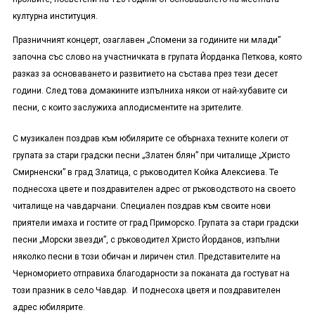
културна институция.
Празничният концерт, озаглавен „Спомени за годините ни млади”
започна със слово на участничката в групата Йорданка Петкова, която
разказ за основаването и развитието на състава през тези десет
години. След това домакините изпълниха някои от най-хубавите си
песни, с които заслужиха аплодисментите на зрителите.
С музикален поздрав към юбилярите се обърнаха техните колеги от
групата за стари градски песни „Златен блян” при читалище „Христо
Смирненски” в град Златица, с ръководител Койка Алексиева. Те
поднесоха цвете и поздравителен адрес от ръководството на своето
читалище на чавдарчани. Специален поздрав към своите нови
приятели имаха и гостите от град Приморско. Групата за стари градски
песни „Морски звезди”, с ръководител Христо Йорданов, изпълни
няколко песни в този обичан и лиричен стил. Представителите на
Черноморието отправиха благодарности за поканата да гостуват на
този празник в село Чавдар. И поднесоха цветя и поздравителен
адрес юбилярите.