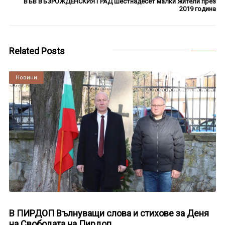
ВЪВ ВЪЗРОЖДЕНСКИЯ ГРАД Шестнадесет малки жители през
2019 година
Related Posts
Култура
Новини
В ПИРДОП Вълнуващи слова и стихове за Деня
на Свободата на Пирдоп