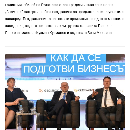
годишния юбилей на Групата за стари градски и шлагерни песни
„Спомени”, завърши с обща наздравица за продължаване на успехите
занапред. Поздравленията на гостите продължиха в едно от местните
заведения, където приветствия към групата отправиха Павлина
Павлова, маестро Кузман Кузманов и водещата Бони Милчева.