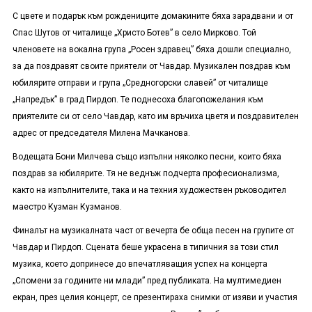
С цвете и подарък към рождениците домакините бяха зарадвани и от
Спас Шутов от читалище „Христо Ботев” в село Мирково. Той
членовете на вокална група „Росен здравец” бяха дошли специално,
за да поздравят своите приятели от Чавдар. Музикален поздрав към
юбилярите отправи и група „Средногорски славей” от читалище
„Напредък” в град Пирдоп. Те поднесоха благопожелания към
приятелите си от село Чавдар, като им връчиха цветя и поздравителен
адрес от председателя Милена Мачканова.
Водещата Бони Милчева също изпълни няколко песни, които бяха
поздрав за юбилярите. Тя не веднъж подчерта професионализма,
както на изпълнителите, така и на техния художествен ръководител
маестро Кузман Кузманов.
Финалът на музикалната част от вечерта бе обща песен на групите от
Чавдар и Пирдоп. Сцената беше украсена в типичния за този стил
музика, което допринесе до впечатляващия успех на концерта
„Спомени за годините ни млади” пред публиката. На мултимедиен
екран, през целия концерт, се презентираха снимки от изяви и участия