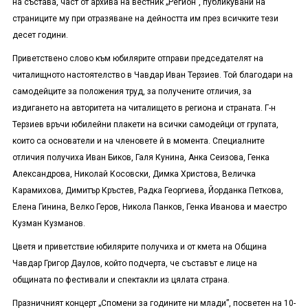
на състава, част от архива на вестник „Регион”, публикувани на
страниците му при отразяване на дейността им през всичките тези
десет години.
Приветствено слово към юбилярите отправи председателят на
читалищното настоятелство в Чавдар Иван Терзиев. Той благодари на
самодейците за положения труд, за получените отличия, за
издигането на авторитета на читалището в региона и страната. Г-н
Терзиев връчи юбилейни плакети на всички самодейци от групата,
които са основатели и на членовете й в момента. Специалните
отличия получиха Иван Биков, Галя Кунина, Анка Сеизова, Генка
Александрова, Николай Косовски, Димка Христова, Величка
Карамихова, Димитър Кръстев, Радка Георгиева, Йорданка Петкова,
Елена Гинина, Велко Геров, Никола Панков, Генка Иванова и маестро
Кузман Кузманов.
Цветя и приветствие юбилярите получиха и от кмета на Община
Чавдар Григор Даулов, който подчерта, че съставът е лице на
общината по фестивали и спектакли из цялата страна.
Празничният концерт „Спомени за годините ни млади”, посветен на 10-