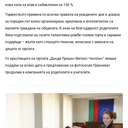
нова зала за игри и забавления на 100 %.
Тържеството премина по всички правила на рождените дни и доказа
за пореден път колко организирани, креативни и интелигентни са
малките граждани на общината. В знак на благодарност родителите
бяха подготвили на своите талантливи рожби голяма торта и скромни
подаръци – жълти като слънцето тениски, изписани с имената на
децата от групата.
От кръстниците на групата „Дънди Прешъс Металс Челопеч“ имаше
подарък за всяко дете и предложение за фотосесия.Празникът
продължи в компанията на родителите и учителите.