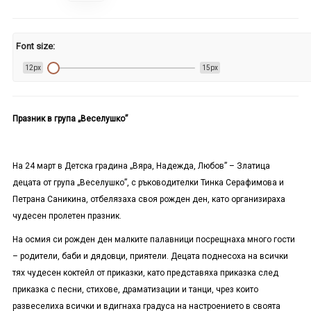
Font size:
12px
15px
Празник в група „Веселушко”
На 24 март в Детска градина „Вяра, Надежда, Любов” – Златица
децата от група „Веселушко”, с ръководителки Тинка Серафимова и
Петрана Саникина, отбелязаха своя рожден ден, като организираха
чудесен пролетен празник.
На осмия си рожден ден малките палавници посрещнаха много гости
– родители, баби и дядовци, приятели. Децата поднесоха на всички
тях чудесен коктейл от приказки, като представяха приказка след
приказка с песни, стихове, драматизации и танци, чрез които
развеселиха всички и вдигнаха градуса на настроението в своята