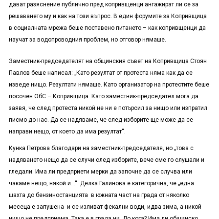
дават разяснение публично пред копривщенци ангажират ли се за
решаването му и как на този въпрос. В един форумите за Копривщица
в социалната мрежа беше поставено питането – как копривщенци да
научат за водопроводния проблем, но отговор нямаше.
Заместник-председателят на общинския съвет на Копривщица Стоян
Павлов беше написал: „Като резултат от протеста няма как да се
изведе нищо. Резултати нямаше. Като организатор на протестите беше
посочен ОбС – Копривщица. Като заместник-председател мога да
заявя, че след протеста никой не ни е потърсил за нищо или изпратил
писмо до нас. Да се надяваме, че след изборите ще може да се
направи нещо, от което да има резултат“.
Кунка Петрова благодари на заместник-председателя, но „това с
надяването нещо да се случи след изборите, вече сме го слушали и
гледали. Има ли предприети мерки да започне да се случва или
чакаме нещо, някой и…“. Делка Галинова е категорична, че „една
шахта до бензиностанцията в южната част на града от няколко
месеца е запушена и се изливат фекални води, идва зима, а никой
нищо не предприема. Така е в града ни. До кога? Има ли общинско