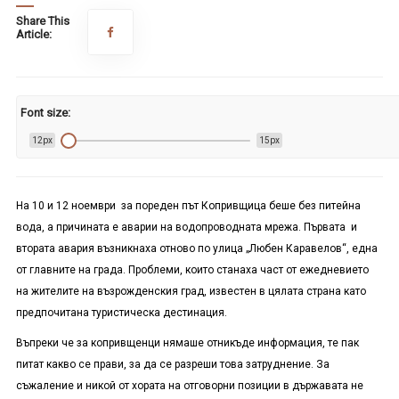
Share This
Article:
Font size:
12px
15px
На 10 и 12 ноември за пореден път Копривщица беше без питейна
вода, а причината е аварии на водопроводната мрежа. Първата и
втората авария възникнаха отново по улица „Любен Каравелов“, една
от главните на града. Проблеми, които станаха част от ежедневието
на жителите на възрожденския град, известен в цялата страна като
предпочитана туристическа дестинация.
Въпреки че за копривщенци нямаше отникъде информация, те пак
питат какво се прави, за да се разреши това затруднение. За
съжаление и никой от хората на отговорни позиции в държавата не