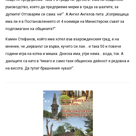
ръководство, което да предприеме мерки в града за шахтите, за
дупките! Отговарям си сама: не!“. А Ангел Ангелов пита: „Копривщица
има ли я в Постановлението от 4 ноември на Министерски съвет за
подпомагане на общините?“.
Камен Стефанов, който има хотел във възрожденския град, е на
мнение, че „керванът си върви, кучето си лае… и така 50 и повече
години игра на котка и мишка. Днеска има, утре нема… вода, ток. А
данъците са като в Чикаго и само тази общинска дейност е редовна и
на висота. Да тупат брашнения чувал!“.