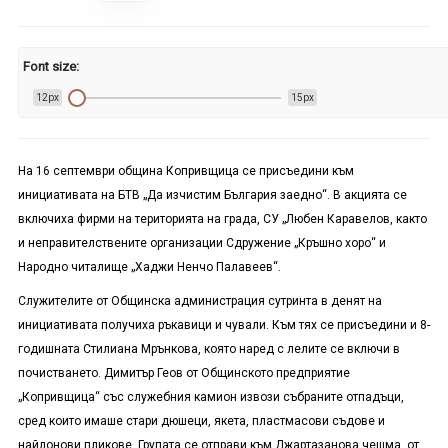
Font size:
12px
15px
На 16 септември община Копривщица се присъедини към
инициативата на БТВ „Да изчистим България заедно“. В акцията се
включиха фирми на територията на града, СУ „Любен Каравелов, както
и неправителствените организации Сдружение „Кръшно хоро“ и
Народно читалище „Хаджи Ненчо Палавеев“.
Служителите от Общинска администрация сутринта в денят на
инициативата получиха ръкавици и чували. Към тях се присъедини и 8-
годишната Стилиана Мрънкова, която наред с лелите се включи в
почистването. Димитър Геов от Общинското предприятие
„Копривщица“ със служебния камион извози събраните отпадъци,
сред които имаше стари дюшеци, якета, пластмасови съдове и
найлонови пликове. Групата се отправи към Джартазанова чешма, от