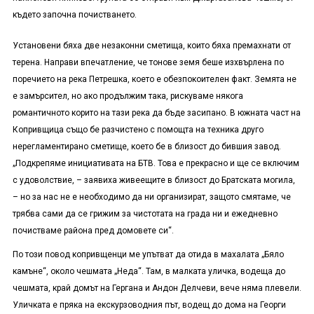
където започна почистването.
Установени бяха две незаконни сметища, които бяха премахнати от
терена. Направи впечатление, че тонове земя беше изхвърлена по
поречието на река Петрешка, което е обезпокоителен факт. Земята не
е замърсител, но ако продължим така, рискуваме някога
романтичното корито на тази река да бъде засипано. В южната част на
Копривщица също бе разчистено с помощта на техника друго
нерегламентирано сметище, което бе в близост до бившия завод.
„Подкрепяме инициативата на БТВ. Това е прекрасно и ще се включим
с удоволствие, – заявиха живеещите в близост до Братската могила,
– но за нас не е необходимо да ни организират, защото смятаме, че
трябва сами да се грижим за чистотата на града ни и ежедневно
почистваме района пред домовете си“.
По този повод копривщенци ме упътват да отида в махалата „Бяло
камъне“, около чешмата „Неда“. Там, в малката уличка, водеща до
чешмата, край домът на Гергана и Андон Делчеви, вече няма плевели.
Уличката е пряка на екскурзоводния път, водещ до дома на Георги