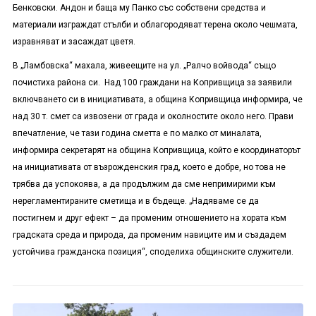
Бенковски. Андон и баща му Панко със собствени средства и
материали изграждат стълби и облагородяват терена около чешмата,
изравняват и засаждат цветя.
В „Ламбовска“ махала, живеещите на ул. „Ралчо войвода“ също
почистиха района си. Над 100 граждани на Копривщица за заявили
включването си в инициативата, а община Копривщица информира, че
над 30 т. смет са извозени от града и околностите около него. Прави
впечатление, че тази година сметта е по малко от миналата,
информира секретарят на община Копривщица, който е координаторът
на инициативата от възрожденския град, което е добре, но това не
трябва да успокоява, а да продължим да сме непримирими към
нерегламентираните сметища и в бъдеще. „Надяваме се да
постигнем и друг ефект – да променим отношението на хората към
градската среда и природа, да променим навиците им и създадем
устойчива гражданска позиция“, споделиха общинските служители.