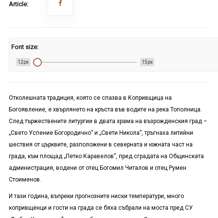
Article:
Font size:
12px
15px
Отколешната традиция, която се спазва в Копривщица на
Богоявление, е хвърлянето на кръста във водите на река Тополница.
След тържествените литургии в двата храма на възрожденския град –
„Свето Успение Богородично” и „Свети Никола”, тръгнаха литийни
шествия от църквите, разположени в северната и южната част на
града, към площад „Петко Каравелов”, пред сградата на Общинската
администрация, водени от отец Богомил Читалов и отец Румен
Стоименов.
И тази година, въпреки прогнозните ниски температури, много
копривщенци и гости на града се бяха събрали на моста пред СУ