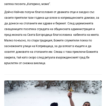
запяха песента „Катерино, моме”.
Дойчо Нейчев получи благословия от двамата отци и заедно със
своите приятели тази година ще влезе в копривщенските домове, за
да донесе на стопаните им здраве и берекет. След церемонията
свещениците посетиха сградата на общинската администрация и
пред иконата на Света Богородица благословиха кабинета на кмета.
Малко по-късно, по стара традиция, Божите служители поеха по
заснежените улици на Копривщица, за да влязат в къщите и да
осветят домовете на стопаните им. Сякаш с това приключи Божията
закрила, тъй като скоро след ритуала възрожденският град бе
връхлетян от снежна виелица.