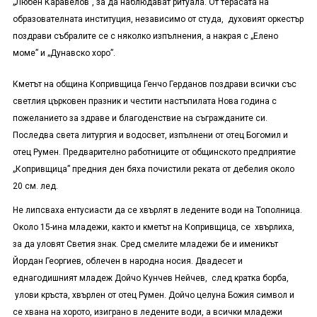
„Любен Каравелов”, за да наблюдават ритуала. От терасата на
образователната институция, независимо от студа, духовият оркестър
поздрави събралите се с няколко изпълнения, а накрая с „Елено
моме” и „Дунавско хоро”.
Кметът на община Копривщица Генчо Герданов поздрави всички със
светлия църковен празник и честити настъпилата Нова година с
пожеланието за здраве и благоденствие на съгражданите си.
Последва света литургия и водосвет, изпълнени от отец Богомил и
отец Румен. Предварително работниците от общинското предприятие
„Копривщица” предния ден бяха почистили реката от дебелия около
20 см. лед.
Не липсваха ентусиасти да се хвърлят в ледените води на Тополница.
Около 15-ина младежи, както и кметът на Копривщица, се хвърлиха,
за да уловят Светия знак. Сред смелите младежи бе и именикът
Йордан Георгиев, облечен в народна носия. Двадесет и
еднагодишният младеж Дойчо Кунчев Нейчев, след кратка борба,
улови кръста, хвърлен от отец Румен. Дойчо целуна Божия символ и
се хвана на хорото, изиграно в ледените води, а всички младежи