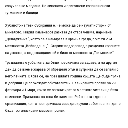
озвучаваше мегдана. Не липсваха и приготвени копривщенски
тутманици и баници.
Хубавото на тези събирания е, че може да се научат истории от
миналото. Гаврил Каменаров разказа да стара чешма, наричана
„Делиджанка“, която се е намирала в край на града, по пътя към
местността „Войводенец“. Старият водопровод е разделял корените
на джанка, а водохващането й е било от местността „Три могили“.
Традицията е урбалката да бъде прескачана за здраве, а на другия
ден да се вземе жарава от обредния огън и сутринта да се запали с
него печката. Вярва се, че през цялата година къщата ще бъде пълна
и добрини ще спохождат обитателите й. Планираните прояви за 29
февруари и 1 март, които се организират от местното читалище бяха
отменени. Причината за това бе писмо от Районната здравна
организация, която препоръчвала заради вирусни заболявания да не
бъдат организирани масови прояви.