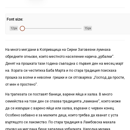
Font size:
12px
15px
На много мегдани в Копривщица на Сирни Заговезни лумнаха
обредните огньове, които местното население нарича „урбалки“.
Денят на прошката тази година съвпадна с първия ден на месец март
на. Хората си честитиха Баба Марта и по стара традиция поискаха
прошка за волни и неволни грешки и си отговаряха: „Господ да прости,
от мен е простено“.
На трапезата се поставят баници, варени яйца и халва. В много
семейства на този ден се спазва традицията „ламкане“, което може
да се извърши с варено яйце или халва, вързани с червен конец.
Особено забавно е за малките деца, които трябва да хванат с уста
въртящото се лакомство. По стара традиция в Ламбовска махала
отново на мегдана беше запалена урбалката. Народна музика