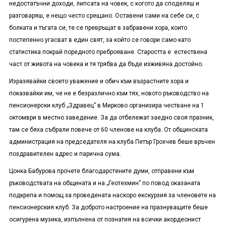
недостатъчни доходи, липсата на човек, с когото да споделяш и
разговаряш, е нещо често срещано. Оставени сами на себе си, с
болката и тъгата си, те се превръщат в забравени хора, които
постепенно угасват в един свят, за който се говори само като
статистика покрай поредното преброяване. Старостта е естествена
част от живота на човека и тя трябва да бъде изживяна достойно.
Изразявайки своето уважение и обич към възрастните хора и
показвайки им, че не е безразлично към тях, новото ръководство на
пенсионерски клуб „Здравец” в Мирково организира честване на 1
октомври в местно заведение. За да отбележат заедно своя празник,
там се бяха събрали повече от 60 членове на клуба. От общинската
администрация на председателя на клуба Петър Грохчев беше връчен
поздравителен адрес и парична сума.
Цонка Бабурова прочете благодарстените думи, отправени към
ръководствата на общината и на „Геотехмин” по повод оказаната
подкрепа и помощ за проведената наскоро екскурзия за членовете на
пенсионерския клуб. За доброто настроение на празнуващите беше
осигурена музика, изпълнена от познатия на всички акордеонист