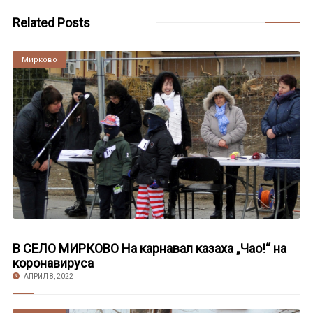
Related Posts
Мирково
В СЕЛО МИРКОВО На карнавал казаха „Чао!“ на
коронавируса
АПРИЛ 8, 2022