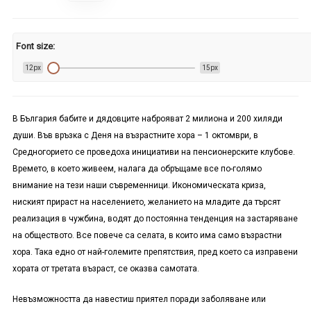
Font size:
12px
15px
В България бабите и дядовците наброяват 2 милиона и 200 хиляди
души. Във връзка с Деня на възрастните хора
– 1
октомври, в
Средногорието се проведоха инициативи на пенсионерските клубове.
Времето, в което живеем, налага да обръщаме все по-голямо
внимание на тези наши съвременници. Икономическата криза,
ниският прираст на населението, желанието на младите да търсят
реализация в чужбина, водят до постоянна тенденция на застаряване
на обществото. Все повече са селата, в които има само възрастни
хора. Така едно от най-големите препятствия, пред което са изправени
хората от третата възраст, се оказва самотата.
Невъзможността да навестиш приятел поради заболяване или