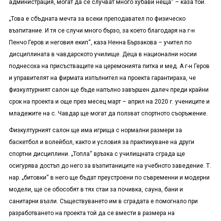
администрация, могат да се случват много хубави неща“ – каза той.
„Това е сбъдната мечта за всеки преподавател по физическо
възпитание. И тя се случи много бързо, за което благодаря на г-н
Пенчо Геров и неговия екип“, каза Ненна Бързакова – учител по
дисциплината в чавдарското училище. Деца в национални носии
поднесоха на присъстващите на церемонията питка и мед. А г-н Геров
и управителят на фирмата изпълнител на проекта гарантираха, че
физкултурният салон ще бъде напълно завършен далеч преди крайни
срок на проекта и още през месец март – април на 2020 г. учениците и
младежите на с. Чавдар ще могат да ползват спортното съоръжение.
Физкултурният салон ще има игрища с нормални размери за
баскетбол и волейбол, както и условия за практикуване на други
спортни дисциплини. „Топла“ връзка с училищната сграда ще
осигурява достъп до него за възпитаниците на учебното заведение. Т.
нар. „битовки“ в него ще бъдат преустроени по съвременни и модерни
модели, ще се обособят в тях стаи за почивка, сауна, бани и
санитарни възли. Съществуването им в сградата е помогнало при
разработването на проекта той да се вмести в размера на