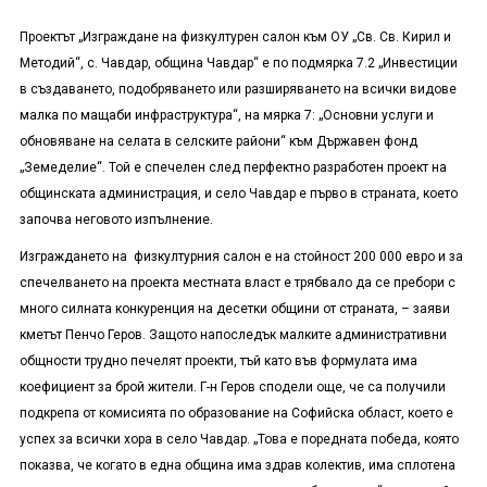
Проектът „Изграждане на физкултурен салон към ОУ „Св. Св. Кирил и
Методий“, с. Чавдар, община Чавдар“ е по подмярка 7.2 „Инвестиции
в създаването, подобряването или разширяването на всички видове
малка по мащаби инфраструктура“, на мярка 7: „Основни услуги и
обновяване на селата в селските райони“ към Държавен фонд
„Земеделие“. Той е спечелен след перфектно разработен проект на
общинската администрация, и село Чавдар е първо в страната, което
започва неговото изпълнение.
Изграждането на физкултурния салон е на стойност 200 000 евро и за
спечелването на проекта местната власт е трябвало да се пребори с
много силната конкуренция на десетки общини от страната, – заяви
кметът Пенчо Геров. Защото напоследък малките административни
общности трудно печелят проекти, тъй като във формулата има
коефициент за брой жители. Г-н Геров сподели още, че са получили
подкрепа от комисията по образование на Софийска област, което е
успех за всички хора в село Чавдар. „Това е поредната победа, която
показва, че когато в една община има здрав колектив, има сплотена