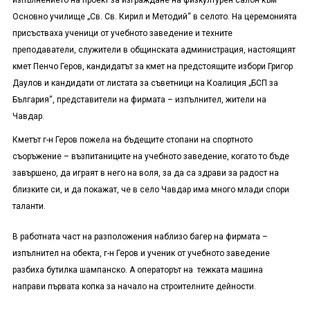
изпълнението на проект за изграждане на физкултурен салон към
Основно училище „Св. Св. Кирил и Методий“ в селото. На церемонията
присъстваха ученици от учебното заведение и техните
преподаватели, служители в общинската администрация, настоящият
кмет Пенчо Геров, кандидатът за кмет на предстоящите избори Григор
Даулов и кандидати от листата за съветници на Коалиция „БСП за
България“, представители на фирмата – изпълнител, жители на
Чавдар.
Кметът г-н Геров пожела на бъдещите стопани на спортното
съоръжение – възпитаниците на учебното заведение, когато то бъде
завършено, да играят в него на воля, за да са здрави за радост на
близките си, и да покажат, че в село Чавдар има много млади спори
таланти.
В работната част на разположения наблизо багер на фирмата –
изпълнител на обекта, г-н Геров и ученик от учебното заведение
разбиха бутилка шампанско. А операторът на тежката машина
направи първата копка за начало на строителните дейности.