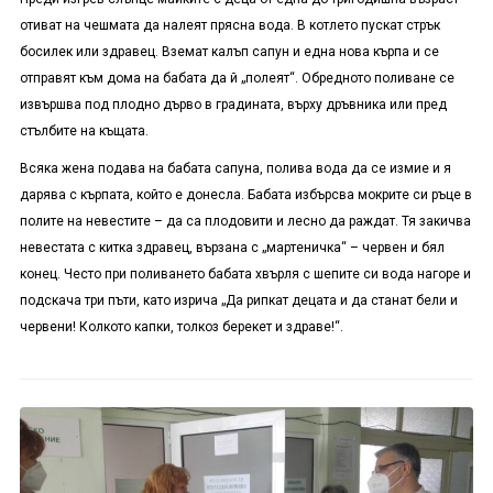
отиват на чешмата да налеят прясна вода. В котлето пускат стрък
босилек или здравец. Вземат калъп сапун и една нова кърпа и се
отправят към дома на бабата да й „полеят“. Обредното поливане се
извършва под плодно дърво в градината, върху дръвника или пред
стълбите на къщата.
Всяка жена подава на бабата сапуна, полива вода да се измие и я
дарява с кърпата, който е донесла. Бабата избърсва мокрите си ръце в
полите на невестите – да са плодовити и лесно да раждат. Тя закичва
невестата с китка здравец, вързана с „мартеничка“ – червен и бял
конец. Често при поливането бабата хвърля с шепите си вода нагоре и
подскача три пъти, като изрича „Да рипкат децата и да станат бели и
червени! Колкото капки, толкоз берекет и здраве!“.