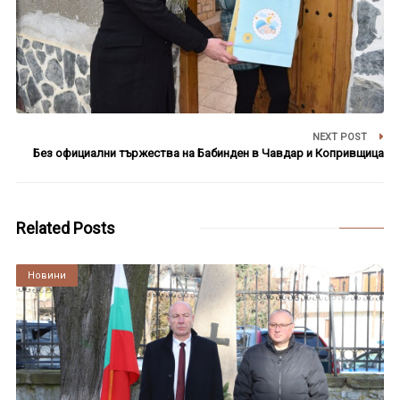
NEXT POST
Без официални тържества на Бабинден в Чавдар и Копривщица
Related Posts
Култура
Новини