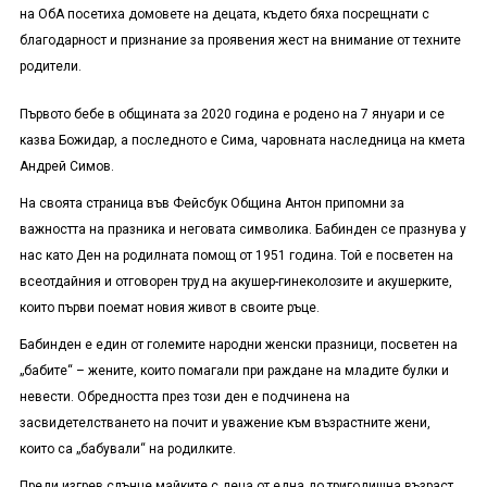
на ОбА посетиха домовете на децата, където бяха посрещнати с
благодарност и признание за проявения жест на внимание от техните
родители.
Първото бебе в общината за 2020 година е родено на 7 януари и се
казва Божидар, а последното е Сима, чаровната наследница на кмета
Андрей Симов.
На своята страница във Фейсбук Община Антон припомни за
важността на празника и неговата символика. Бабинден се празнува у
нас като Ден на родилната помощ от 1951 година. Той е посветен на
всеотдайния и отговорен труд на акушер-гинеколозите и акушерките,
които първи поемат новия живот в своите ръце.
Бабинден е един от големите народни женски празници, посветен на
„бабите“ – жените, които помагали при раждане на младите булки и
невести. Обредността през този ден е подчинена на
засвидетелстването на почит и уважение към възрастните жени,
които са „бабували“ на родилките.
Преди изгрев слънце майките с деца от една до тригодишна възраст