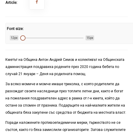
Article:
Font size:
12px
15px
Кметът на Община Антон Андрей Симов и колективът на Общинската
администрация поздравиха родените през 2020 година бебета по
случай 21 януари – Деня на родилната помощ.
За всяко момиче и момче имаше триколка, с която родителите да
разхождат своите наследници през топлите летни дни, както и богат
на пожелания поздравителен адрес в рамка от г-н кмета, който да
остане за спомен от празника. Подаръците на най-малките жители на
общината бяха закупени със средства от бюджета на местната власт.
Поради наложените противоепидемични мерки, тържеството не се
състоя, както го бяха замислили организаторите. Затова служителите