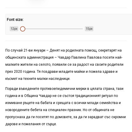
Font size:
12px
15px
По случай 21-ви януари – Денят на родилната помощ, секретарят на
общинската администрация – Чавдар Павлина Павлова посети най-
малките жители на селото, появили се за радост на своите родители
през 2020 година. Тя поздрави младите майки и пожела здраве и
късмет на техните малки наследници.
Поради въведените противоепидемични мерки в цялата страна, тази
година и в Община Чавдар не се състоя традиционният ритуал по
измиване ръцете на бабата и срещата с всички млади семейства и
новородените бебета на специален празник. Но от общината не
пропуснаха да ги посетят по домовете, за да ги зарадват със скромни
дарове и пожелания от сърце.