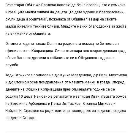
Секретарят ОбА г-жа Павлова навсякъде беше посрещната с усмивка
и греещите малки очички на децата. „Бъдете здрави и благословени,
скъпи деца и родители!“, пожелаха от Община Чавдар на своите
малки жители и техните близки. Младите майки благодариха за жеста
на внимание от общината.
От много години насам Денят на родилната помощ не бе честван
официално и в Копривщица. Личните лекари във възрожденския град
обаче бяха поздравени в кабинетите си в Общинската здравна
служба.
Теди Стоичкова поднесе на д-р Кунка Младенова, д-р Лили Алексиева
и д-р Стойчо Косев поздравления от младите майки в града. Според
данните на Община Копривщица през отминалата година са се
родили 10 деца. Най-рано в регистрите е записан Иван, първата рожба
на Емилияна Арбалиева и Петко Ив. Тишков. Стоянка Миткова и
Найден Н. Стрелков са родителите на последното за годината родило
се дете – Стефан.