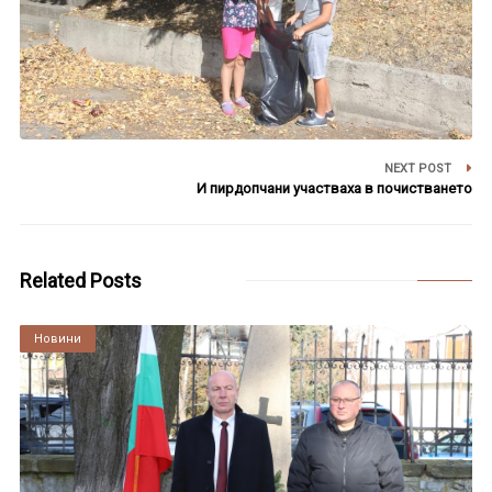
NEXT POST
И пирдопчани участваха в почистването
Related Posts
Култура
Новини