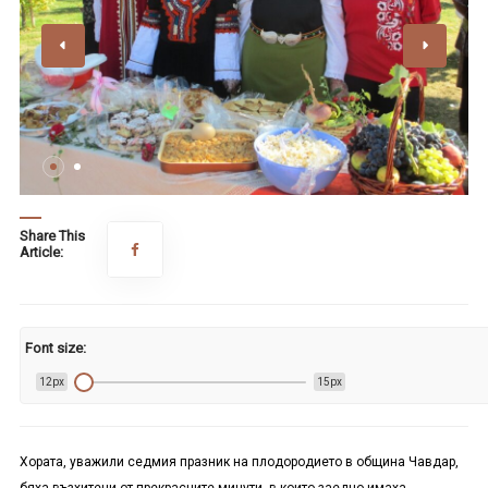
Share This
Article:
Font size:
12px
15px
Хората, уважили седмия празник на плодородието в община Чавдар,