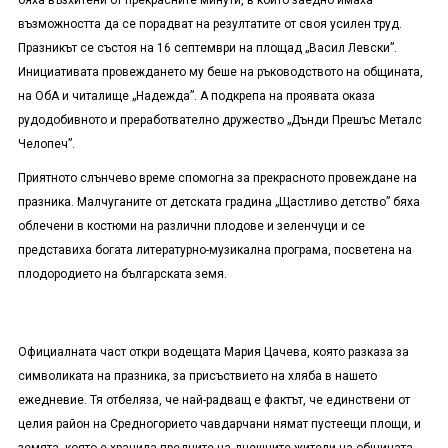
бяха възхитени от прекрасните минути, в които заедно имаха
възможността да се порадват на резултатите от своя усилен труд.
Празникът се състоя на 16 септември на площад „Васил Левски”.
Инициативата провеждането му беше на ръководството на общината,
на ОбА и читалище „Надежда”. А подкрепа на проявата оказа
рудодобивното и преработвателно дружество „Дънди Прешъс Металс
Челопеч”.
Приятното слънчево време спомогна за прекрасното провеждане на
празника. Малчуганите от детската градина „Щастливо детство” бяха
облечени в костюми на различни плодове и зеленчуци и се
представиха богата литературно-музикална програма, посветена на
плодородието на българската земя.
Официалната част откри водещата Мария Цачева, която разказа за
символиката на празника, за присъствието на хляба в нашето
ежедневие. Тя отбеляза, че най-радващ е фактът, че единствени от
целия район на Средногорието чавдарчани нямат пустеещи площи, и