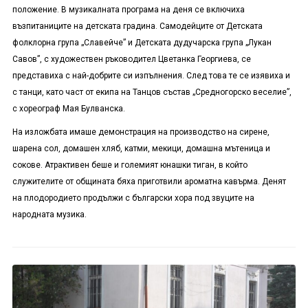
положение. В музикалната програма на деня се включиха
възпитаниците на детската градина. Самодейците от Детската
фолклорна група „Славейче” и Детската дудучарска група „Лукан
Савов”, с художествен ръководител Цветанка Георгиева, се
представиха с най-добрите си изпълнения. След това те се изявиха и
с танци, като част от екипа на Танцов състав „Средногорско веселие”,
с хореограф Мая Булванска.
На изложбата имаше демонстрация на производство на сирене,
шарена сол, домашен хляб, катми, мекици, домашна мътеница и
сокове. Атрактивен беше и големият юнашки тиган, в който
служителите от общината бяха приготвили ароматна кавърма. Денят
на плодородието продължи с български хора под звуците на
народната музика.