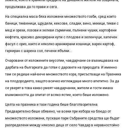
земята, която е хранила предците на днешните жители на общината,
продължава да го прави и сега.
На специална маса бяха изложени множеството гозби, сред които
баници, тиквеници, щрудели, кексове, сладки, вино, мекици, тикви с
мед и орехи, лозови и зелеви сърмички, пълнени чушки, картофени
кюфтета, красиво декорирани купи с плодове и зеленчуци, запечен
фасул с ориз, както и няколко аранжирани кошници, варен картоф,
гарниран с шарена сол, печени ябълки
..
.
Очаровани от изложените вкусотии, чавдарчани се възхищаваха на
дарбата на българката да готви с даровете на природата. И именно
там се редеше най-вече множеството хора, присъстващи на Празника
на плодородието, защото всичко изглеждаше много апетитно. За да
се уверят в това какво умеят чавдарчанки, жители и гости имаха
възможността да опитат от всяко ястие, което беше изложено.
Целта на празника и тази година беше благотворителна.
Предварително беше обявено, че всеки при избора на блюдо от
множеството изложени, пускаше пари Събраните средства ще бъдат
разпределени между няколко деца от село Чавдар в неравностойно