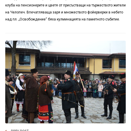
клуба на пенсионерите и цветя от присъстващи на тържеството жители
на Челопеч. Впечатляваща заря и множеството фойерверки в небето
над пл. „Освобождение“ бяха кулминацията на паметното събитие.