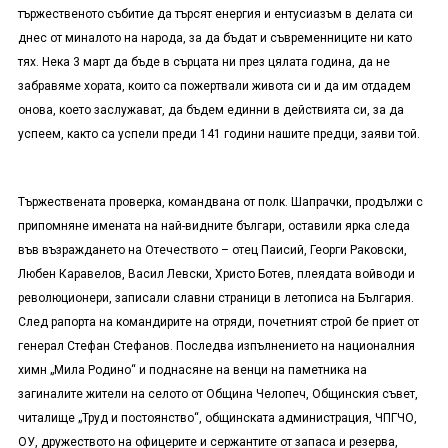
тържественото събитие да търсят енергия и ентусиазъм в делата си
днес от миналото на народа, за да бъдат и съвременниците ни като
тях. Нека 3 март да бъде в сърцата ни през цялата година, да не
забравяме хората, които са пожертвали живота си и да им отдадем
онова, което заслужават, да бъдем единни в действията си, за да
успеем, както са успели преди 141 години нашите предци, заяви той.
Тържествената проверка, командвана от полк. Шапрачки, продължи с
припомняне имената на най-видните българи, оставили ярка следа
във възраждането на Отечеството – отец Паисий, Георги Раковски,
Любен Каравелов, Васил Левски, Христо Ботев, плеядата войводи и
революционери, записали славни страници в летописа на България.
След рапорта на командирите на отряди, почетният строй бе приет от
генерал Стефан Стефанов. Последва изпълнението на националния
химн „Мила Родино“ и поднасяне на венци на паметника на
загиналите жители на селото от Община Челопеч, Общинския съвет,
читалище „Труд и постоянство“, общинската администрация, ЧПГЧО,
ОУ, дружеството на офицерите и сержантите от запаса и резерва,