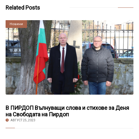
Related Posts
Култура
Новини
В ПИРДОП Вълнуващи слова и стихове за Деня
на Свободата на Пирдоп
АВГУСТ 25, 2023