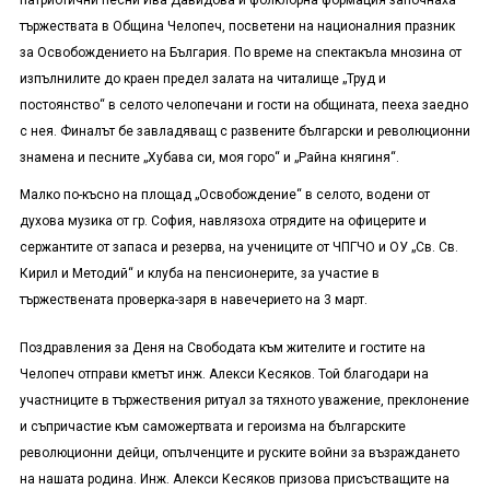
патриотични песни Ива Давидова и фолклорна формация започнаха
тържествата в Община Челопеч, посветени на националния празник
за Освобождението на България. По време на спектакъла мнозина от
изпълнилите до краен предел залата на читалище „Труд и
постоянство“ в селото челопечани и гости на общината, пееха заедно
с нея. Финалът бе завладяващ с развените български и революционни
знамена и песните „Хубава си, моя горо“ и „Райна княгиня“.
Малко по-късно на площад „Освобождение“ в селото, водени от
духова музика от гр. София, навлязоха отрядите на офицерите и
сержантите от запаса и резерва, на учениците от ЧПГЧО и ОУ „Св. Св.
Кирил и Методий“ и клуба на пенсионерите, за участие в
тържествената проверка-заря в навечерието на 3 март.
Поздравления за Деня на Свободата към жителите и гостите на
Челопеч отправи кметът инж. Алекси Кесяков. Той благодари на
участниците в тържествения ритуал за тяхното уважение, преклонение
и съпричастие към саможертвата и героизма на българските
революционни дейци, опълченците и руските войни за възраждането
на нашата родина. Инж. Алекси Кесяков призова присъстващите на