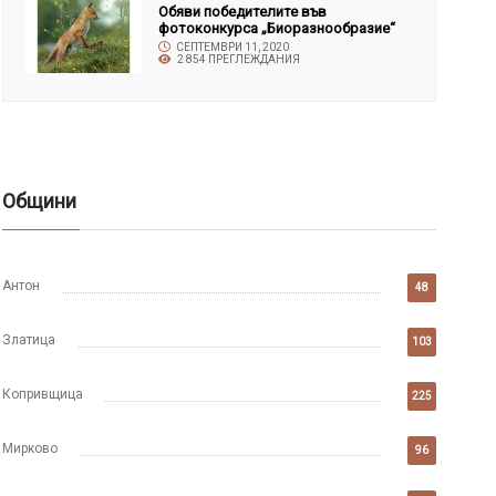
Обяви победителите във
фотоконкурса „Биоразнообразие“
СЕПТЕМВРИ 11, 2020
2 854 ПРЕГЛЕЖДАНИЯ
Общини
Антон
48
Златица
103
Копривщица
225
Мирково
96