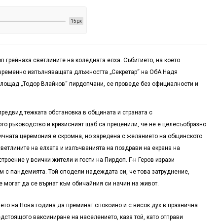
15px
п грейнаха светлините на коледната елха. Събитието, на което
 временно изпълняващата длъжността „Секретар“ на ОбА Надя
лощад „Тодор Влайков“ пирдопчани, се проведе без официалности и
 предвид тежката обстановка в общината и страната с
то ръководство и кризисният щаб са преценили, че не е целесъобразно
ничната церемония е скромна, но заредена с желанието на общинското
ветлините на елхата и излъчванията на поздрави на екрана на
роение у всички жители и гости на Пирдоп. Г-н Геров изрази
им с пандемията. Той сподели надеждата си, че това затруднение,
 могат да се върнат към обичайния си начин на живот.
ето на Нова година да преминат спокойно и с висок дух в празнична
дстоящото ваксиниране на населението, каза той, като отправи