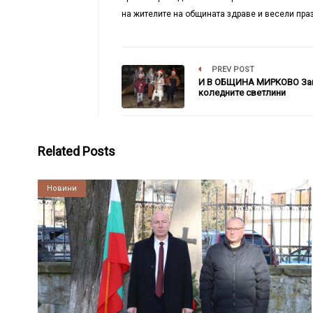
на жителите на общината здраве и весели пра
PREV POST
И В ОБЩИНА МИРКОВО За
коледните светлини
Related Posts
Култура
Новини