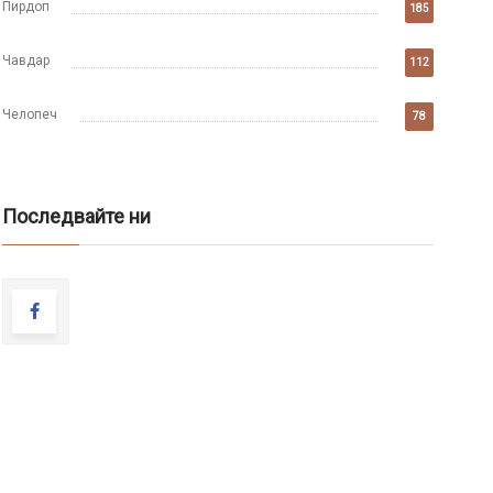
Пирдоп
185
Чавдар
112
Челопеч
78
Последвайте ни