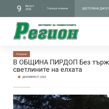
9
Август
Гореща новина:
2026
филм „Братя“ по Н
ЧИТАЛИЩЕТО В СЕЛ
„Работилницата на
КМЕТЪТ НА ОБЩИНА
администрация въ
В БУНТОВНОТО СЕЛ
Новини
В ОБЩИНА ПИРДОП Без търже
Петрич
светлините на елхата
ДЕКЕМВРИ 27, 2020