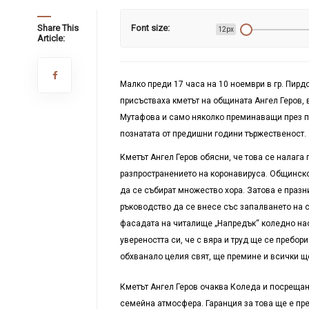
Share This
Font size:
12px
Article:
Малко преди 17 часа на 10 ноември в гр. Пирдо
присъстваха кметът на общината Ангел Геров,
Мутафова и само няколко преминаващи през п
познатата от предишни години тържественост.
Кметът Ангел Геров обясни, че това се налага
разпространението на коронавируса. Общинско
да се събират множество хора. Затова е праз
ръководство да се внесе със запалването на с
фасадата на читалище „Напредък“ коледно наст
увереността си, че с вяра и труд ще се пребор
обхванало целия свят, ще премине и всички ще
Кметът Ангел Геров очаква Коледа и посрещан
семейна атмосфера. Гаранция за това ще е пре