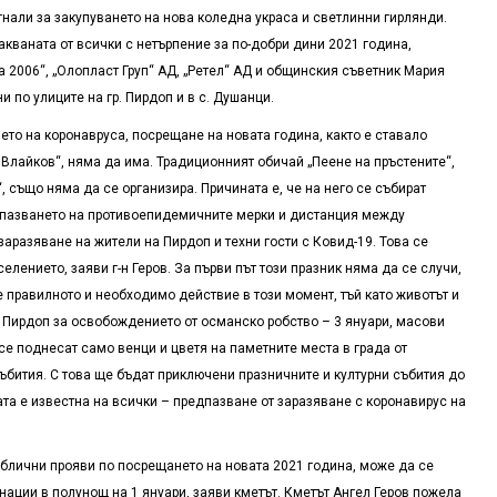
нали за закупуването на нова коледна украса и светлинни гирлянди.
кваната от всички с нетърпение за по-добри дини 2021 година,
 2006“, „Олопласт Груп“ АД, „Ретел“ АД и общинския съветник Мария
 по улиците на гр. Пирдоп и в с. Душанци.
то на коронавруса, посрещане на новата година, както е ставало
р Влайков“, няма да има. Традиционният обичай „Пеене на пръстените“,
“, също няма да се организира. Причината е, че на него се събират
пазването на противоепидемичните мерки и дистанция между
аразяване на жители на Пирдоп и техни гости с Ковид-19. Това се
елението, заяви г-н Геров. За първи път този празник няма да се случи,
е правилното и необходимо действие в този момент, тъй като животът и
р. Пирдоп за освобождението от османско робство – 3 януари, масови
е поднесат само венци и цветя на паметните места в града от
ъбития. С това ще бъдат приключени празничните и културни събития до
ната е известна на всички – предпазване от заразяване с коронавирус на
ублични прояви по посрещането на новата 2021 година, може да се
ации в полунощ на 1 януари, заяви кметът. Кметът Ангел Геров пожела