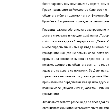
благодарности към компаниите и хората, помог
Преди празниците за Рождество Христово и оча
общината е била подпомогната от фирмите „Ера
Бръмбева. Закупените гирлянди са разположени
Предвид тежката обстановка с разпространение
досега с веселие и народни хорà на пл. „Тодо
който се провежда на 1 януари на пл. „Скалата
много пирдопчани и няма да бъде възможно с
гражданите. Защото ще повиши опасността от з
прави с цел опазване живота и здравето на нас
но ръководството на общината смята, че това 
здравето на хората са по-важни. За Деня на г
тържества и чествания също няма да има. Ще с
признателните пирдопчани, без да има други с
края на месец януари 2021 г., каза той. Причи
гражданите.
Ако правителството разреши да се проведат п
организират единствено тържествените илюмин