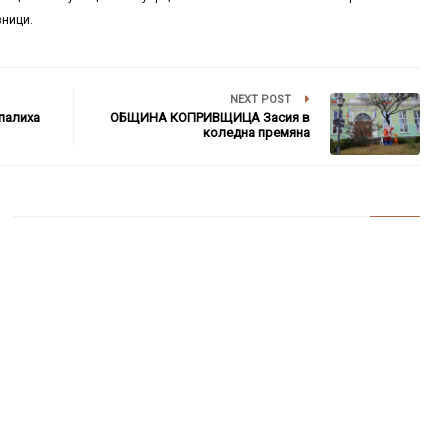
зници.
NEXT POST
палиха
ОБЩИНА КОПРИВЩИЦА Засия в
коледна премяна