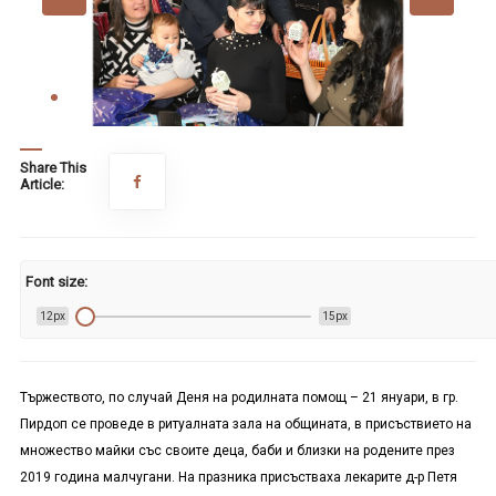
Share This
Article:
Font size:
12px
15px
Тържеството, по случай Деня на родилната помощ – 21 януари, в гр.
Пирдоп се проведе в ритуалната зала на общината, в присъствието на
множество майки със своите деца, баби и близки на родените през
2019 година малчугани. На празника присъстваха лекарите д-р Петя