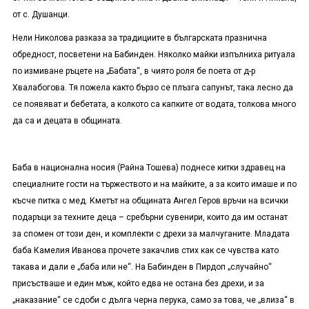
от с. Душанци.
Нели Николова разказа за традициите в българската празнична
обредност, посветени на Бабинден. Няколко майки изпълниха ритуала
по измиване ръцете на „Бабата“, в чиято роля бе поета от д-р
Хвалабогова. Тя пожела както бързо се плъзга сапунът, така лесно да
се появяват и бебетата, а колкото са капките от водата, толкова много
да са и децата в общината.
Баба в национална носия (Райна Тошева) поднесе китки здравец на
специалните гости на тържеството и на майките, а за които имаше и по
късче питка с мед. Кметът на общината Ангел Геров връчи на всички
подаръци за техните деца – сребърни сувенири, които да им останат
за спомен от този ден, и комплекти с дрехи за малчуганите. Младата
баба Камелия Иванова прочете закачлив стих как се чувства като
такава и дали е „баба или не“. На Бабинден в Пирдоп „случайно“
присъстваше и един мъж, който едва не остана без дрехи, и за
„наказание“ се сдоби с дълга черна перука, само за това, че „влиза“ в