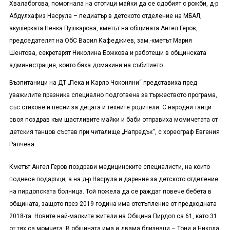
Хвалабогова, помогнала на стотици майки да се сдобият с рожби, д-р
Абдулхафиз Насрула – педиатър в детското отделение на МБАЛ,
акушерката Ненка Пушкарова, кметът на общината Ангел Геров,
председателят на ОбС Васил Кафеджиев, зам.-кметът Мария
Шентова, секретарят Николина Божкова и работещи в общинската
администрация, които бяха домакини на събитието.
Възпитаници на ДТ „Пека и Карло Чоконяни“ представиха пред
уважилите празника специално подготвена за тържеството програма,
със стихове и песни за децата и техните родители. С народни танци
своя поздрав към щастливите майки и баби отправиха момичетата от
детския танцов състав при читалище „Напредък“, с хореограф Евгения
Ралчева.
Кметът Ангел Геров поздрави медицинските специалисти, на които
поднесе подаръци, а на д-р Насрула и дарение за детското отделение
на пирдопската болница. Той пожела да се раждат повече бебета в
общината, защото през 2019 година има отстъпление от предходната
2018-та. Новите най-малките жители на Община Пирдоп са 61, като 31
от тях са момчета. В общината има и двама близнаци – Тони и Никола,