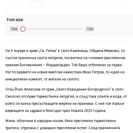
Font size:
12px
15px
На 6 януари в храм „Св. Петка” в село Каменица, Община Мирково, се
състоя празнична света литургия, посветена на големия християнски
празник Богоявление – Йордановден. Той беше отбелязан за първи
път по времето на новия кметски наместник Иван Петров, по идея на
инициативен комитет, от жители на селото.
Отец Йоан Алексиев от храм „Свето Въведение Богородично” в село
Смолско отслужи тържествена литургия, а след това освети и вода, от
която си взеха присъстващите миряни на празника. С нея той поръси
вярващите за здраве и благодат през Новата 2020 година.
Жени, облечени в народни носии, бяха приготвили тържествена
трапеза, отрупана с домашно приготвени ястия. След празничната