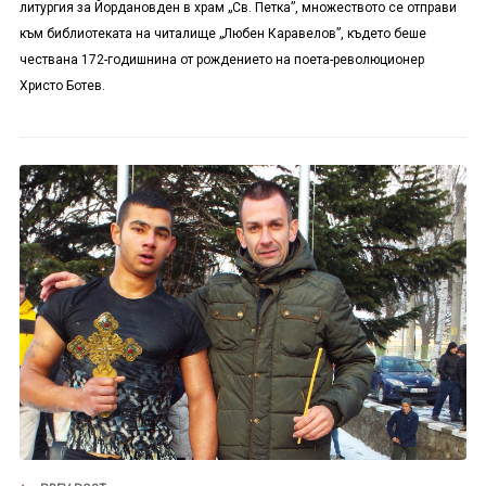
литургия за Йордановден в храм „Св. Петка”, множеството се отправи
към библиотеката на читалище „Любен Каравелов”, където беше
чествана 172-годишнина от рождението на поета-революционер
Христо Ботев.