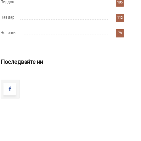
Пирдоп
185
Чавдар
112
Челопеч
78
Последвайте ни