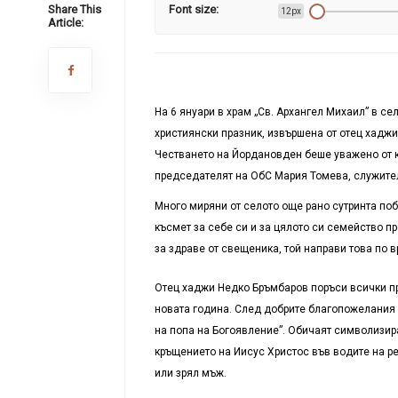
Share This
Font size:
12px
Article:
На 6 януари в храм „Св. Архангел Михаил” в с
християнски празник, извършена от отец хаджи
Честването на Йордановден беше уважено от к
председателят на ОбС Мария Томева, служител
Много миряни от селото още рано сутринта поб
късмет за себе си и за цялото си семейство п
за здраве от свещеника, той направи това по 
Отец хаджи Недко Бръмбаров поръси всички при
новата година. След добрите благопожелания н
на попа на Богоявление”. Обичаят символизир
кръщението на Иисус Христос във водите на р
или зрял мъж.