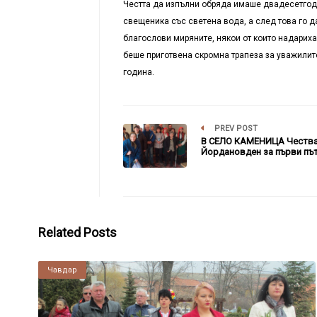
Честта да изпълни обряда имаше двадесетгоди
свещеника със светена вода, а след това го 
благослови
миряните, някои от които
надариха
беше приготвена скромна трапеза за уважилит
година.
PREV POST
В СЕЛО КАМЕНИЦА Честв
Йордановден за първи пъ
Related Posts
Чавдар