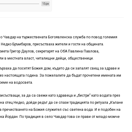
15px
ело Чавдар на тържествената Богоявленска служба по повод големия
 Недко Бръмбаров, присъстваха жители и гости на общината.
мета Григор Даулов, секретарят на ОбА Павлина Павлова,
и в местната власт, читалищни дейци, общественици.
ързаха да посетят Божия дом, където да си запалят свещ за здраве и
рез настоящата година. За пожелалите да бъдат прочетени имената им
време на водосвета.
състващи, за да са свежи като здравеца и „бистри” като водата през
а отец Недко, дойде редът да се спази традицията по ритуала „Къпане
а пречистването на Божия служител със светена вода. И е подобен на
ека Йордан. По традиция в село Чавдар това се прави от младо момче