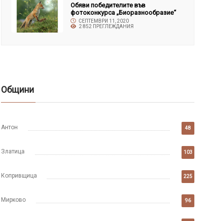
Обяви победителите във
фотоконкурса „Биоразнообразие“
СЕПТЕМВРИ 11, 2020
2 852 ПРЕГЛЕЖДАНИЯ
Общини
Антон
48
Златица
103
Копривщица
225
Мирково
96