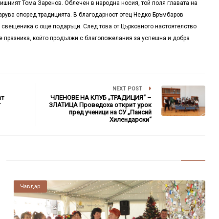
шният Тома Заренов. Облечен в народна носия, той поля главата на
дарува според традицията. В благодарност отец Недко Бръмбаров
 свещеника с още подаръци. След това от Църковното настоятелство
е празника, който продължи с благопожелания за успешна и добра
NEXT POST
ат
ЧЛЕНОВЕ НА КЛУБ „ТРАДИЦИЯ“ –
т
ЗЛАТИЦА Проведоха открит урок
пред ученици на СУ „Паисий
Хилендарски“
Чавдар