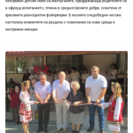
безгрижен детски смях на малчуганите, придружаващи родителите си
в офроуд изпитанието, отекна в средногорските дебри, осветени от
красивите разноцветни фойерверки. В късните следобедни часове
настъпиха моментите на раздяла с пожелание за нови срещи и
екстремни емоции.