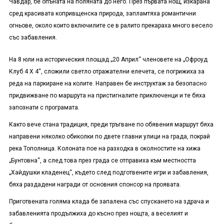
Чавдар, бе опъната на поляната до него. През първата нощ, изкарана
сред красивата копривщенска природа, запламтяха романтични
огньове, около които включилите се в ралито прекараха много весело
със забавления.
На 8 юли на историческия площад „20 Април“ членовете на „Офроуд
Клуб 4 Х 4“, сложили светло отражателни елечета, се погрижиха за
реда на паркиране на колите. Направен бе инструктаж за безопасно
придвижване по маршрута на пристигналите приключенци и те бяха
запознати с програмата.
Както вече стана традиция, преди тръгване по обявения маршрут бяха
направени няколко обиколки по двете главни улици на града, покрай
река Тополница. Колоната пое на разходка в околностите на хижа
„Бунтовна“, а след това през града се отправиха към местността
„Хайдушки кладенец“, където след подготвените игри и забавления,
бяха раздадени награди от основния спонсор на проявата.
Приготвената голяма клада бе запалена със спускането на здрача и
забавленията продължиха до късно през нощта, а веселият и