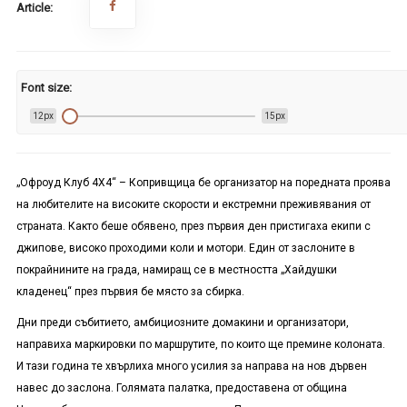
Article:
Font size:
12px
15px
„Офроуд Клуб 4Х4“ – Копривщица бе организатор на поредната проява
на любителите на високите скорости и екстремни преживявания от
страната. Както беше обявено, през първия ден пристигаха екипи с
джипове, високо проходими коли и мотори. Един от заслоните в
покрайнините на града, намиращ се в местността „Хайдушки
кладенец“ през първия бе място за сбирка.
Дни преди събитието, амбициозните домакини и организатори,
направиха маркировки по маршрутите, по които ще премине колоната.
И тази година те хвърлиха много усилия за направа на нов дървен
навес до заслона. Голямата палатка, предоставена от община