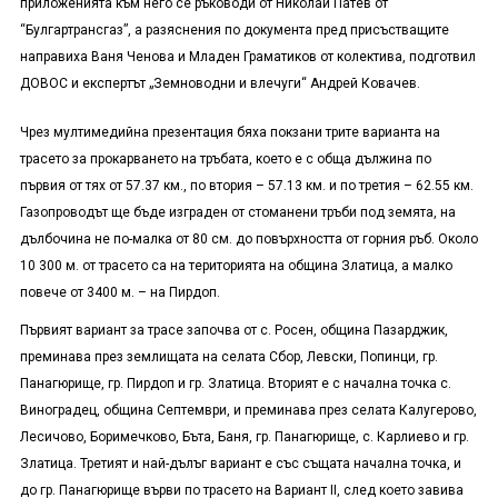
приложенията към него се ръководи от Николай Патев от
“Булгартрансгаз”, а разяснения по документа пред присъстващите
направиха Ваня Ченова и Младен Граматиков от колектива, подготвил
ДОВОС и експертът „Земноводни и влечуги“ Андрей Ковачев.
Чрез мултимедийна презентация бяха покзани трите варианта на
трасето за прокарването на тръбата, което е с обща дължина по
първия от тях от 57.37 км., по втория – 57.13 км. и по третия – 62.55 км.
Газопроводът ще бъде изграден от стоманени тръби под земята, на
дълбочина не по-малка от 80 см. до повърхността от горния ръб. Около
10 300 м. от трасето са на територията на община Златица, а малко
повече от 3400 м. – на Пирдоп.
Първият вариант за трасе започва от с. Росен, община Пазарджик,
преминава през землищата на селата Сбор, Левски, Попинци, гр.
Панагюрище, гр. Пирдоп и гр. Златица. Вторият е с начална точка с.
Виноградец, община Септември, и преминава през селата Калугерово,
Лесичово, Боримечково, Бъта, Баня, гр. Панагюрище, с. Карлиево и гр.
Златица. Третият и най-дълъг вариант е със същата начална точка, и
до гр. Панагюрище върви по трасето на Вариант
II
, след което завива