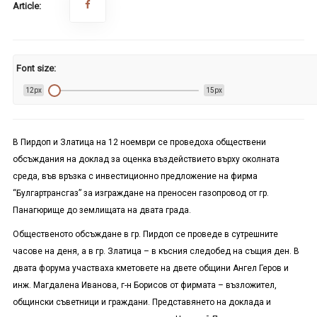
Article:
Font size:
12px
15px
В Пирдоп и Златица на 12 ноември се проведоха обществени
обсъждания на доклад за оценка въздействието върху околната
среда, във връзка с инвестиционно предложение на фирма
“Булгартрансгаз” за изграждане на преносен газопровод от гр.
Панагюрище до землищата на двата града.
Общественото обсъждане в гр. Пирдоп се проведе в сутрешните
часове на деня, а в гр. Златица – в късния следобед на същия ден. В
двата форума участваха кметовете на двете общини Ангел Геров и
инж. Магдалена Иванова, г-н Борисов от фирмата – възложител,
общински съветници и граждани. Представянето на доклада и