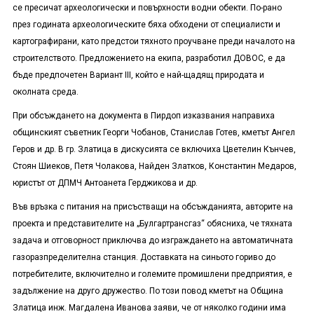
се пресичат археологически и повърхности водни обекти. По-рано
през годината археологическите бяха обходени от специалисти и
картографирани, като предстои тяхното проучване преди началото на
строителството. Предложението на екипа, разработил ДОВОС, е да
бъде предпочетен Вариант
III
, който е най-щадящ природата и
околната среда.
При обсъждането на документа в Пирдоп изказвания направиха
общинският съветник Георги Чобанов, Станислав Готев, кметът Ангел
Геров и др. В гр. Златица в дискусията се включиха Цветелин Кънчев,
Стоян Шиеков, Петя Чолакова, Найден Златков, Константин Медаров,
юристът от ДПМЧ Антоанета Герджикова и др.
Във връзка с питания на присъстващи на обсъжданията, авторите на
проекта и представителите на „Булгартрансгаз“ обясниха, че тяхната
задача и отговорност приключва до изграждането на автоматичната
газоразпределителна станция. Доставката на синьото гориво до
потребителите, включително и големите промишлени предприятия, е
задължение на друго дружество. По този повод кметът на Община
Златица инж. Магдалена Иванова заяви, че от няколко години има