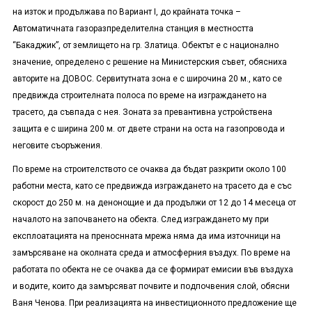
на изток и продължава по Вариант
I
, до крайната точка –
Автоматичната газоразпределителна станция в местността
“Бакаджик”, от землището на гр. Златица. Обектът е с национално
значение, определено с решение на Министерския съвет, обясниха
авторите на ДОВОС. Сервитутната зона е с широчина 20 м., като се
предвижда строителната полоса по време на изграждането на
трасето, да съвпада с нея. Зоната за превантивна устройствена
защита е с ширина 200 м. от двете страни на оста на газопровода и
неговите съоръжения.
По време на строителството се очаква да бъдат разкрити около 100
работни места, като се предвижда изграждането на трасето да е със
скорост до 250 м. на денонощие и да продължи от 12 до 14 месеца от
началото на започването на обекта. След изграждането му при
експлоатацията на преноснната мрежа няма да има източници на
замърсяване на околната среда и атмосферния въздух. По време на
работата по обекта не се очаква да се формират емисии във въздуха
и водите, които да замърсяват почвите и подпочвения слой, обясни
Ваня Ченова. При реализацията на инвестиционното предложение ще