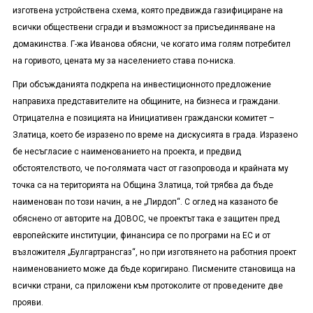
изготвена устройствена схема, която предвижда газифициране на
всички обществени сгради и възможност за присъединяване на
домакинства. Г-жа Иванова обясни, че когато има голям потребител
на горивото, цената му за населението става по-ниска.
При обсъжданията подкрепа на инвестиционното предложение
направиха представителите на общините, на бизнеса и граждани.
Отрицателна е позицията на Инициативен граждански комитет –
Златица, което бе изразено по време на дискусията в града. Изразено
бе несъгласие с наименованието на проекта, и предвид
обстоятелството, че по-голямата част от газопровода и крайната му
точка са на територията на Община Златица, той трябва да бъде
наименован по този начин, а не „Пирдоп“. С оглед на казаното бе
обяснено от авторите на ДОВОС, че проектът така е защитен пред
европейските институции, финансира се по програми на ЕС и от
възложителя „Булгартрансгаз“, но при изготвянето на работния проект
наименованието може да бъде коригирано. Писмените становища на
всички страни, са приложени към протоколите от проведените две
прояви.