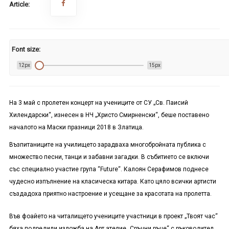
Article:
Font size:
12px
15px
На 3 май с пролетен концерт на учениците от СУ „Св. Паисий
Хилендарски“, изнесен в НЧ „Христо Смирненски“, беше поставено
началото на Маски празници 2018 в Златица.
Възпитаниците на училището зарадваха многобройната публика с
множество песни, танци и забавни загадки. В събитието се включи
със специално участие група
“Future
“. Калоян Серафимов поднесе
чудесно изпълнение на класическа китара. Като цяло всички артисти
създадоха приятно настроение и усещане за красотата на пролетта.
Във фоайето на читалището учениците участници в проект „Твоят час“
бяха подредили изложба на Арт ателие „Сръчни ръце“ с ръководител