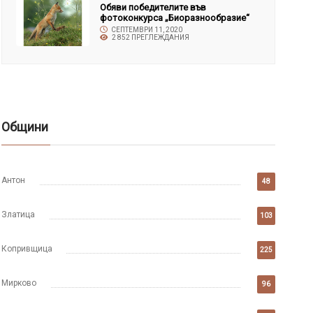
Обяви победителите във
фотоконкурса „Биоразнообразие“
СЕПТЕМВРИ 11, 2020
2 852 ПРЕГЛЕЖДАНИЯ
Общини
Антон
48
Златица
103
Копривщица
225
Мирково
96