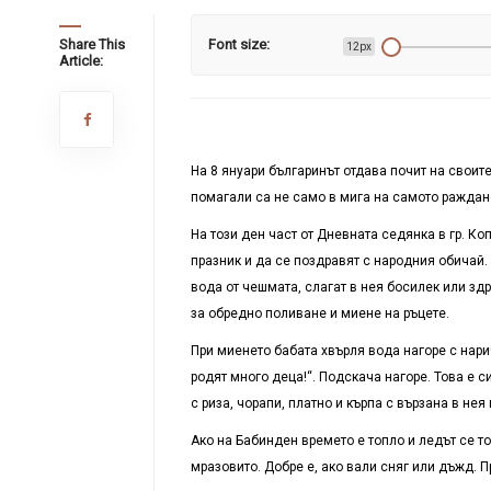
Share This
Font size:
12px
Article:
На 8 януари българинът отдава почит на своит
помагали са не само в мига на самото раждане
На този ден част от Дневната седянка в гр. К
празник и да се поздравят с народния обичай.
вода от чешмата, слагат в нея босилек или здр
за обредно поливане и миене на ръцете.
При миенето бабата хвърля вода нагоре с нарич
родят много деца!“. Подскача нагоре. Това е 
с риза, чорапи, платно и кърпа с вързана в нея 
Ако на Бабинден времето е топло и ледът се то
мразовито. Добре е, ако вали сняг или дъжд.