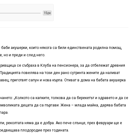
15px
е баби акушерки, които някога са били единствената родилна помощ,
, но и преди и след него.
опривщица се събраха в Клуба на пенсионера, за да отбележат древния
 Традицията повелява на този ден рано сутринта жените да наливат
авец, приготвят сапун и нова кърпа. Отиват в дома на бабата акушерка
ането: „Колкото са капките, толкова да са берекетът и здравето и да се
символиката децата да са пъргави. Жена – млада майка, дарява бабата
пара.
пи, реколтата няма да е добра. Ако пече слънце, през февруари ще е
 Предвещава плодородие през годината.