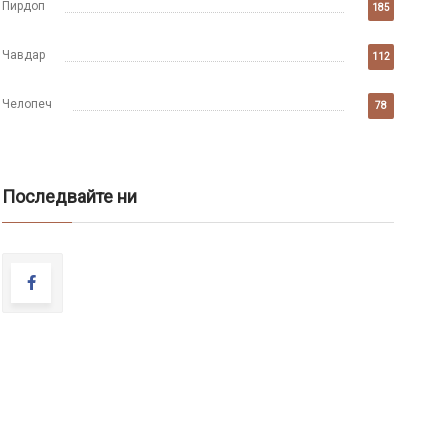
Пирдоп
185
Чавдар
112
Челопеч
78
Последвайте ни