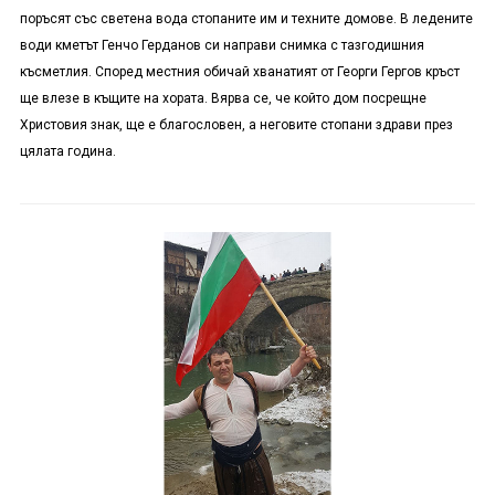
поръсят със светена вода стопаните им и техните домове. В ледените
води кметът Генчо Герданов си направи снимка с тазгодишния
късметлия. Според местния обичай хванатият от Георги Гергов кръст
ще влезе в къщите на хората. Вярва се, че който дом посрещне
Христовия знак, ще е благословен, а неговите стопани здрави през
цялата година.