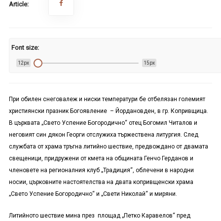
Article:
Font size:
12px
15px
При обилен снеговалеж и ниски температури бе отбелязан големият
християнски празник Богоявление – Йордановден, в гр. Копривщица.
В църквата „Свето Успение Богородично“ отец Богомил Читалов и
неговият син дякон Георги отслужиха тържествена литургия. След
службата от храма тръгна литийно шествие, предвождано от двамата
свещеници, придружени от кмета на общината Генчо Герданов и
членовете на регионалния клуб „Традиция“, облечени в народни
носии, църковните настоятелства на двата копривщенски храма
„Свето Успение Богородично“ и „Свети Николай“ и миряни.
Литийното шествие мина през площад „Петко Каравелов“ пред