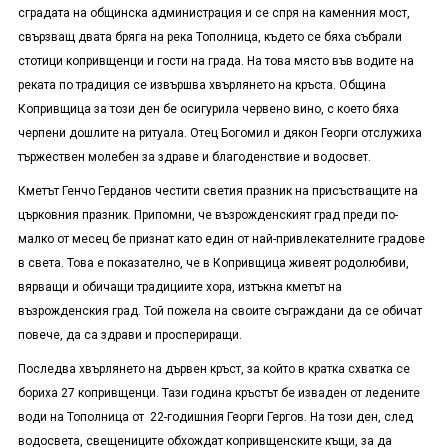
сградата на общинска администрация и се спря на каменния мост,
свързващ двата бряга на река Тополница, където се бяха събрали
стотици копривщенци и гости на града. На това място във водите на
реката по традиция се извършва хвърлянето на кръста. Община
Копривщица за този ден бе осигурила червено вино, с което бяха
черпени дошлите на ритуала. Отец Богомил и дякон Георги отслужиха
тържествен молебен за здраве и благоденствие и водосвет.
Кметът Генчо Герданов честити светия празник на присъстващите на
църковния празник. Припомни, че възрожденският град преди по-
малко от месец бе признат като един от най-привлекателните градове
в света. Това е показателно, че в Копривщица живеят родолюбиви,
вярващи и обичащи традициите хора, изтъкна кметът на
възрожденския град. Той пожела на своите съграждани да се обичат
повече, да са здрави и проспериращи.
Последва хвърлянето на дървен кръст, за който в кратка схватка се
бориха 27 копривщенци. Тази година кръстът бе изваден от ледените
води на Тополница от 22-годишния Георги Гергов. На този ден, след
водосвета, свещениците обхождат копривщенските къщи, за да