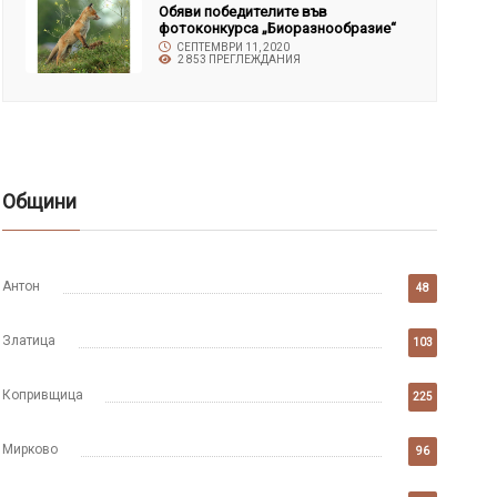
Обяви победителите във
фотоконкурса „Биоразнообразие“
СЕПТЕМВРИ 11, 2020
2 853 ПРЕГЛЕЖДАНИЯ
Общини
Антон
48
Златица
103
Копривщица
225
Мирково
96