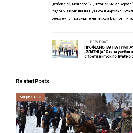
„Хубава си, моя горо“ и „Питат ли ме де зорат
Садово, Дирекция на музеите и народно читал
Белозем, от потомците на Никола Белчов, читал
PREV POST
ПРОФЕСИОНАЛНА ГИМНА
„ЗЛАТИЦА“ Откри учебнат
с трети випуск по дуално 
Related Posts
Копривщица