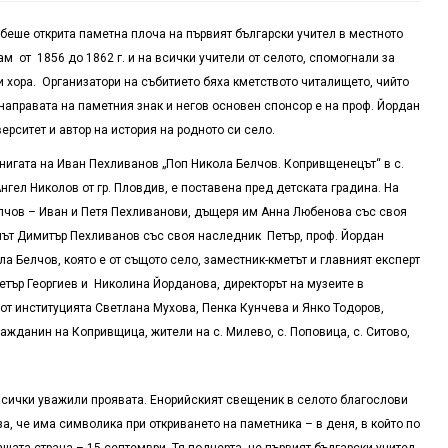
беше открита паметна плоча на първият български учител в местното
м от 1856 до 1862 г. и на всички учители от селото, спомогнали за
 хора. Организатори на събитието бяха кметството читалището, чийто
 направата на паметния знак и негов основен спонсор е на проф. Йордан
рситет и автор на история на родното си село.
книгата на Иван Пехливанов „Поп Никола Белчов. Копривщенецът“ в с.
нгел Николов от гр. Пловдив, е поставена пред детската градина. На
лчов – Иван и Петя Пехливанови, дъщеря им Анна Любенова със своя
инът Димитър Пехливанов със своя наследник Петър, проф. Йордан
а Белчов, която е от същото село, заместник-кметът и главният експерт
етър Георгиев и Николина Йорданова, директорът на музеите в
т институцията Светлана Мухова, Пенка Кунчева и Янко Тодоров,
жданин на Копривщица, жители на с. Милево, с. Поповица, с. Ситово,
сички уважили проявата. Енорийският свещеник в селото благослови
, че има символика при откриването на паметника – в деня, в който по
ашата страна – 15 септември. Тя подчерта, че първият български учител