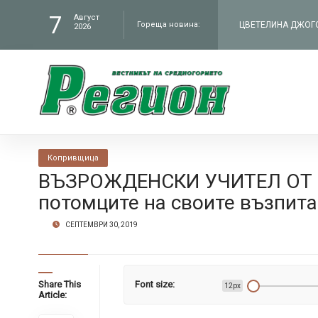
7
ЦВЕТЕЛИНА ДЖОГОЛ
Август
Гореща новина:
2026
филм „Братя“ по Н
ЧИТАЛИЩЕТО В СЕЛ
„Работилницата на
КМЕТЪТ НА ОБЩИНА
Копривщица
администрация въ
В БУНТОВНОТО СЕЛ
ВЪЗРОЖДЕНСКИ УЧИТЕЛ ОТ 
потомците на своите възпит
Петрич
СЕПТЕМВРИ 30, 2019
Share This
Font size:
12px
Article: