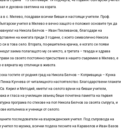
вал е духовна светлина на хората.
а в с. Милево, поздрави всички бивши и настоящи учители. Проф.
български учител в Милево е вечно защото е положил основите тук да
равнукът на Никола Белчов – Иван Пехливанов, благодари на
ставяне на книгата преди 3 години, с което символично Никола
си в това село. Втората, по-решителна крачка, е когато се появи
нецът заема полагащото му се място, а третата – твърда и здрава
прави за своето постоянно присъствие в нашето съвремие в Милево, е
о е вярната му спътници в живота.
ха гостите от родния град на Никола Белчов – Копривщица – Кунка
и Пенка Кунчева от читалищното настоятелство. Благодарствени плакети
 Св. Кирил и Методий, кметът на селото връчи на бивши учители,
рака и гласа на училищен звънец беше почетена паметта на първия
атурна програма по стихове на поп Никола Белчов за своята съпруга, и
ове изпълниха и ученици от селото.
ешните последователи на възрожденския учител. Под съпровода на
 учител по музика, всички подеха песните на Каравелов и Иван Вазов