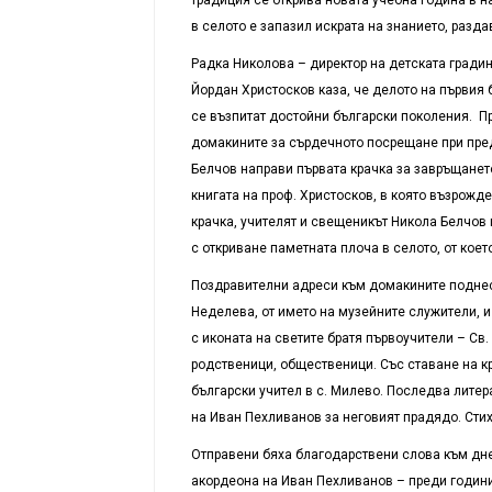
в селото е запазил искрата на знанието, разда
Радка Николова – директор на детската градин
Йордан Христосков каза, че делото на първия 
се възпитат достойни български поколения. П
домакините за сърдечното посрещане при пред
Белчов направи първата крачка за завръщането 
книгата на проф. Христосков, в която възрожде
крачка, учителят и свещеникът Никола Белчов 
с откриване паметната плоча в селото, от коет
Поздравителни адреси към домакините поднесо
Неделева, от името на музейните служители, 
с иконата на светите братя първоучители – Св.
родственици, общественици. Със ставане на к
български учител в с. Милево. Последва литер
на Иван Пехливанов за неговият прадядо. Стих
Отправени бяха благодарствени слова към дн
акордеона на Иван Пехливанов – преди години