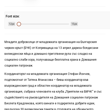
Font size:
12px
15px
Младите доброволци от младежката организация на Българския
червен кръст (БЧК) от Копривщица на 13 април дариха боядисани
великденски яйца и домашно приготвени рула със сладко на
социално слаби хора, получаващи безплатна храна в Домашния
социален патронаж.
Координаторът на младежката организация Стефан Йончев,
подпомогнат от Татяна Атанасова – бивш координатор във
възрожденския град и областен координатор на младежката
организация, събраха членовете на клуба „Приятели на БМЧК“ и със
съдействието на ръководителя на Домашния социален патронаж
Виолета Крадлекова, която винаги е подкрепяла добрите идеи,
раздадоха 30 великденски пакети в столовата на общинското