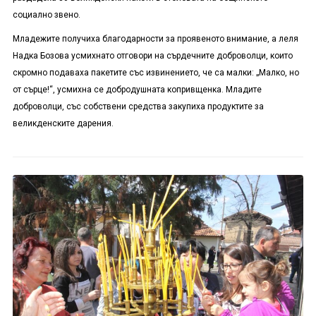
социално звено.
Младежите получиха благодарности за проявеното внимание, а леля
Надка Бозова усмихнато отговори на сърдечните доброволци, които
скромно подаваха пакетите със извинението, че са малки: „Малко, но
от сърце!“, усмихна се добродушната копривщенка. Младите
доброволци, със собствени средства закупиха продуктите за
великденските дарения.