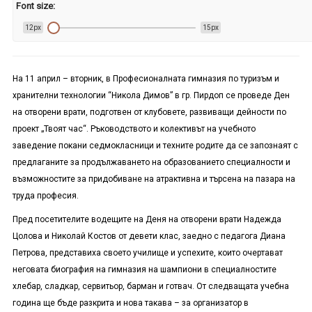
Font size:
12px
15px
На 11 април – вторник, в Професионалната гимназия по туризъм и
хранителни технологии “Никола Димов” в гр. Пирдоп се проведе Ден
на отворени врати, подготвен от клубовете, развиващи дейности по
проект „Твоят час“. Ръководството и колективът на учебното
заведение покани седмокласници и техните родите да се запознаят с
предлаганите за продължаването на образованието специалности и
възможностите за придобиване на атрактивна и търсена на пазара на
труда професия.
Пред посетителите водещите на Деня на отворени врати Надежда
Цолова и Николай Костов от девети клас, заедно с педагога Диана
Петрова, представиха своето училище и успехите, които очертават
неговата биография на гимназия на шампиони в специалностите
хлебар, сладкар, сервитьор, барман и готвач. От следващата учебна
година ще бъде разкрита и нова такава – за организатор в