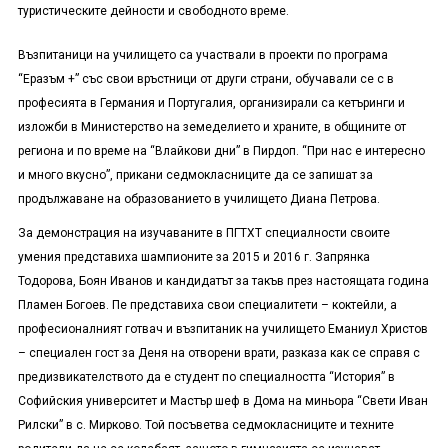
туристическите дейности и свободното време.
Възпитаници на училището са участвали в проекти по програма
“Еразъм +” със свои връстници от други страни, обучавали се с в
професията в Германия и Португалия, организирали са кетъринги и
изложби в Министерство на земеделието и храните, в общините от
региона и по време на “Влайкови дни” в Пирдоп. “При нас е интересно
и много вкусно”, прикани седмокласниците да се запишат за
продължаване на образованието в училището Диана Петрова.
За демонстрация на изучаваните в ПГТХТ специалности своите
умения представиха шампионите за 2015 и 2016 г. Запрянка
Тодорова, Боян Иванов и кандидатът за такъв през настоящата година
Пламен Богоев. Пе представиха свои специалитети – коктейли, а
професионалният готвач и възпитаник на училището Еманиул Христов
– специален гост за Деня на отворени врати, разказа как се справя с
предизвикателството да е студент по специалността “История” в
Софийския университет и Мастър шеф в Дома на миньора “Свети Иван
Рилски” в с. Мирково. Той посъветва седмокласниците и техните