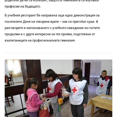
родители да не се колебаят, защото в гимназията се изучават
професии на бъдещето.
В учебния ресторант бе направена още една демонстрация за
посетилите Деня на отворени врати – как се приготвя суши. А
разговорите и запознаването с учебното заведение за гостите
продължи и с други интересни за тях прояви, подготвени от
възпитаниците на професионалната гимназия.