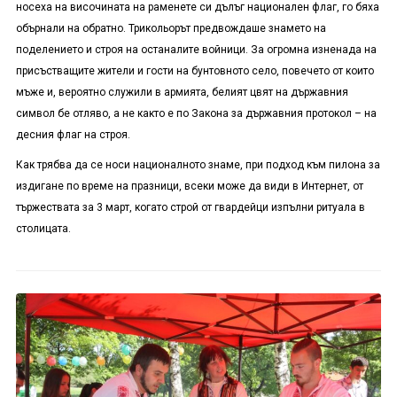
носеха на височината на раменете си дълъг национален флаг, го бяха
обърнали на обратно. Трикольорът предвождаше знамето на
поделението и строя на останалите войници. За огромна изненада на
присъстващите жители и гости на бунтовното село, повечето от които
мъже и, вероятно служили в армията, белият цвят на държавния
символ бе отляво, а не както е по Закона за държавния протокол – на
десния флаг на строя.
Как трябва да се носи националното знаме, при подход към пилона за
издигане по време на празници, всеки може да види в Интернет, от
тържествата за 3 март, когато строй от гвардейци изпълни ритуала в
столицата.