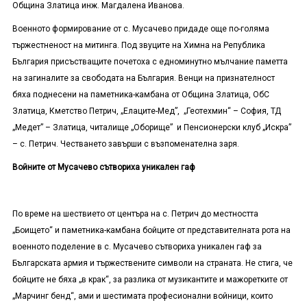
Община Златица инж. Магдалена Иванова.
Военното формирование от с. Мусачево придаде още по-голяма
тържестненост на митинга. Под звуците на Химна на Република
България присъстващите почетоха с едноминутно мълчание паметта
на загиналите за свободата на България. Венци на признателност
бяха поднесени на паметника-камбана от Община Златица, ОбС
Златица, Кметство Петрич, „Елаците-Мед”, „Геотехмин“ – София, ТД
„Медет” – Златица, читалище „Оборище” и Пенсионерски клуб „Искра”
– с. Петрич. Честването завърши с възпоменателна заря.
Войните от Мусачево сътвориха уникален гаф
По време на шествието от центъра на с. Петрич до местността
„Боището“ и паметника-камбана бойците от представителната рота на
военното поделение в с. Мусачево сътвориха уникален гаф за
Българската армия и тържествените символи на страната. Не стига, че
бойците не бяха „в крак“, за разлика от музикантите и мажоретките от
„Марчинг бенд“, ами и шестимата професионални войници, които