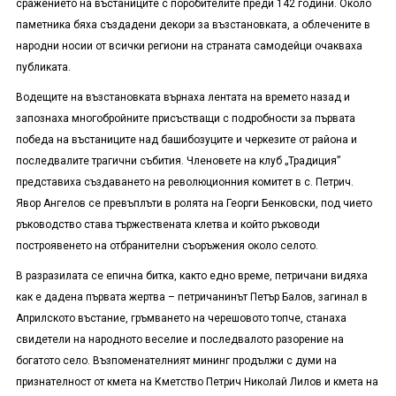
сражението на въстаниците с поробителите преди 142 години. Около
паметника бяха създадени декори за възстановката, а облечените в
народни носии от всички региони на страната самодейци очакваха
публиката.
Водещите на възстановката върнаха лентата на времето назад и
запознаха многобройните присъстващи с подробности за първата
победа на въстаниците над башибозуците и черкезите от района и
последвалите трагични събития. Членовете на клуб „Традиция”
представиха създаването на революционния комитет в с. Петрич.
Явор Ангелов се превъплъти в ролята на Георги Бенковски, под чието
ръководство става тържествената клетва и който ръководи
построявенето на отбранителни съоръжения около селото.
В разразилата се епична битка, както едно време, петричани видяха
как е дадена първата жертва – петричанинът Петър Балов, загинал в
Априлското въстание, гръмването на черешовото топче, станаха
свидетели на народното веселие и последвалото разорение на
богатото село. Възпоменателният мининг продължи с думи на
признателност от кмета на Кметство Петрич Николай Лилов и кмета на