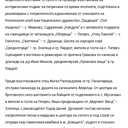
Априлското въстание. В селото се проведе възстановка на
историческия подвиг на петричани по време епопеята, подготвена и
реализирана с патриотичното вдъхновение от членовете на
Регионален клуб към Национално дружество „Традиция“ „Поп
Недельо” – с. Мирково, Сдружение „Хайдути” и с активната подкрепа
на самодейци от читалищата „Оборище” – Петрич, „Отец Паисий” – с.
Смолско, „Светлина” – с. Душанци, Школа за народни хора
„Средногорци” – гр. Златица и гр. Пирдоп, жители и гости на с. Петрич.
Сценарият е изготвен и режисиран от Цветина Грамова по записки и
доклади на д-р Иван Иванов, уредник-музей „Луканова къща“ в гр.
Пирдоп.
Преди възстановката отец Ангел Разградлиев от гр. Панагюрище,
отслужи панахида за душите на загиналите Априлци. От центъра на
бунтовното село шествието на бойците от поделението в с. Мусачево
и жители и гости на Петрич, беше предвождано от „Марчинг бенд” –
Златица, с ръководител Тодор Цачев. Духовият състав изпълни
патриотични песни и маршове в центъра на селото и под строй се
отправи към паметника-камбана в м. „Боището“, където е станало