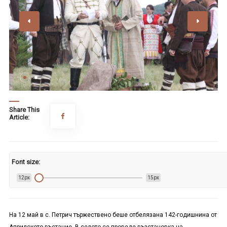
Share This
Article:
Font size:
12px
15px
На 12 май в с. Петрич тържествено беше отбелязана 142-годишнина от