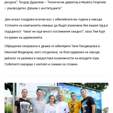
ресурси”, Теодор Дуралиев – Технически директор и Ивайло Георгиев
– ръководител „Връзки с институциите“.
„Бих искал поздравя всички вас с юбилейната ви година в завода.
Успехите на компанията нямаше да бъдат възможни без вашия труд и
отдаденост. Чакат ни още много постижения заедно!“, каза Тим Курт
по време на церемонията.
Обръщение направиха и двама от юбилярите Таня Панджерова и
Николай Маджаров, като споделиха, че благодарение на завода
районът се развива и предоставя възможности на младите хора.
Събитието завърши с коктейл и снимки за спомен.