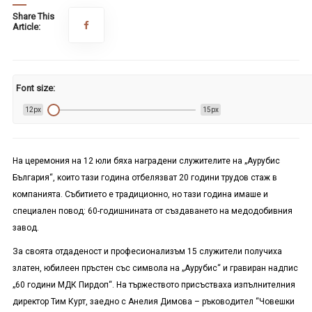
Share This
Article:
Font size:
12px
15px
На церемония на 12 юли бяха наградени служителите на „Аурубис
България“, които тази година отбелязват 20 години трудов стаж в
компанията. Събитието е традиционно, но тази година имаше и
специален повод: 60-годишнината от създаването на медодобивния
завод.
За своята отдаденост и професионализъм 15 служители получиха
златен, юбилеен пръстен със символа на „Аурубис“ и гравиран надпис
„60 години МДК Пирдоп“. На тържеството присъстваха изпълнителния
директор Тим Курт, заедно с Анелия Димова – ръководител “Човешки