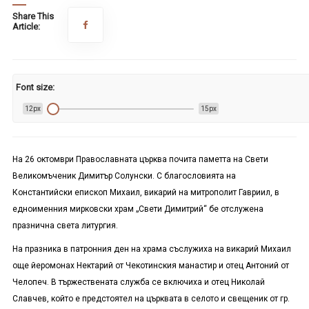
Share This
Article:
Font size:
12px
15px
На 26 октомври Православната църква почита паметта на
С
вети
В
еликомъченик Димитър Солунски.
С благослов
ията
на
Константийски епископ Михаил, викарий на митрополит Гавриил,
в
едноименния мирковски
храм „Св
ети
Димитр
ий
“
бе отслужена
празнична света литургия.
На празника в патронния ден на храма
съслужиха
на викарий Михаил
още йеромонах Нектарий от Чекотинския манастир и отец Антоний от
Челопеч. В тържествената служба се включиха и отец Николай
Славчев, който е предстоятел на църквата в селото и свещеник от гр.