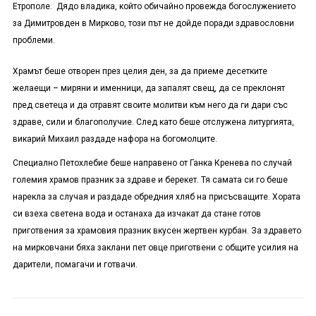
Етрополе. Дядо владика, който обичайно провежда богослужението
за Димитровден в Мирково, този път не дойде поради здравословни
проблеми.
Храмът беше отворен през целия ден, за да приеме десетките
желаещи – миряни и именници, да запалят свещ, да се преклонят
пред светеца и да отравят своите молитви към него да ги дари със
здраве, сили и благополучие. След като беше отслужена литургията,
викарий Михаил раздаде нафора на богомолците.
Специално Петохлебие беше направено от Ганка Кренева по случай
големия храмов празник за здраве и берекет. Тя самата си го беше
нарекла за случая и раздаде обредния хляб на присъсващите. Хората
си взеха светена вода и останаха да изчакат да стане готов
приготвения за храмовия празник вкусен жертвен курбан. За здравето
на мирковчани бяха заклани пет овце приготвени с общите усилия на
дарители, помагачи и готвачи.