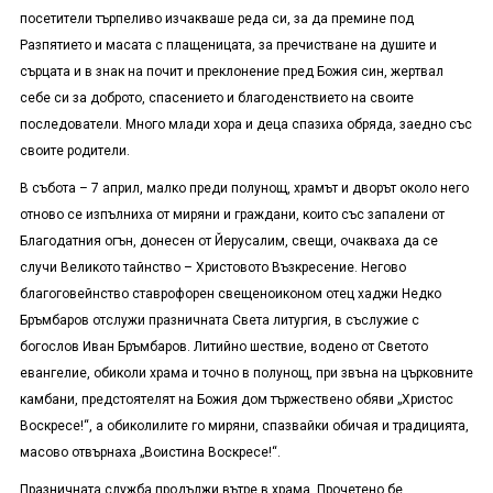
посетители търпеливо изчакваше реда си, за да премине под
Разпятието и масата с плащеницата, за пречистване на душите и
сърцата и в знак на почит и преклонение пред Божия син, жертвал
себе си за доброто, спасението и благоденствието на своите
последователи. Много млади хора и деца спазиха обряда, заедно със
своите родители.
В събота – 7 април, малко преди полунощ, храмът и дворът около него
отново се изпълниха от миряни и граждани, които със запалени от
Благодатния огън, донесен от Йерусалим, свещи, очакваха да се
случи Великото тайнство – Христовото Възкресение. Негово
благоговейнство ставрофорен свещеноиконом отец хаджи Недко
Бръмбаров отслужи празничната Света литургия, в съслужие с
богослов Иван Бръмбаров. Литийно шествие, водено от Светото
евангелие, обиколи храма и точно в полунощ, при звъна на църковните
камбани, предстоятелят на Божия дом тържествено обяви „Христос
Воскресе!“, а обиколилите го миряни, спазвайки обичая и традицията,
масово отвърнаха „Воистина Воскресе!“.
Празничната служба продължи вътре в храма. Прочетено бе