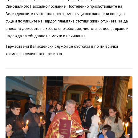
Синодалното Пасхално послание. Постепенно присъстващите на
Великденските тържества поеха към вкъщи със запалени свещи в
ръце и по улиците на Пирдоп пламтяха стотици живи огънчета, за да
внесат в домовете на хората спокойствие, чистота, радост, здраве и
надежда за сбъдване на мечти и начинания.
Тържествени Великденски служби се състояха в почти всички
храмове в селищата от региона.