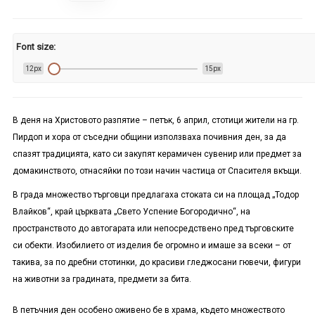
Font size:
12px
15px
В деня на Христовото разпятие – петък, 6 април, стотици жители на гр.
Пирдоп и хора от съседни общини използваха почивния ден, за да
спазят традицията, като си закупят керамичен сувенир или предмет за
домакинството, отнасяйки по този начин частица от Спасителя вкъщи.
В града множество търговци предлагаха стоката си на площад „Тодор
Влайков“, край църквата „Свето Успение Богородично“, на
пространството до автогарата или непосредствено пред търговските
си обекти. Изобилието от изделия бе огромно и имаше за всеки – от
такива, за по дребни стотинки, до красиви гледжосани гювечи, фигури
на животни за градината, предмети за бита.
В петъчния ден особено оживено бе в храма, където множеството