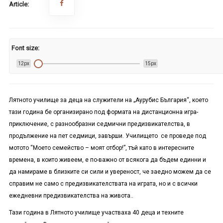
Article:
Font size:
12px
15px
Лятното училище за деца на служители на „Аурубис България“, което
тази година бе организирано под формата на дистанционна игра-
приключение, с разнообразни седмични предизвикателства, в
продължение на пет седмици, завърши. Училището се проведе под
мотото “Моето семейство – моят отбор!”, тъй като в интересните
времена, в които живеем, е по-важно от всякога да бъдем единни и
да намираме в близките си сили и увереност, че заедно можем да се
справим не само с предизвикателствата на играта, но и с всички
ежедневни предизвикателства на живота..
Тази година в Лятното училище участваха 40 деца и техните