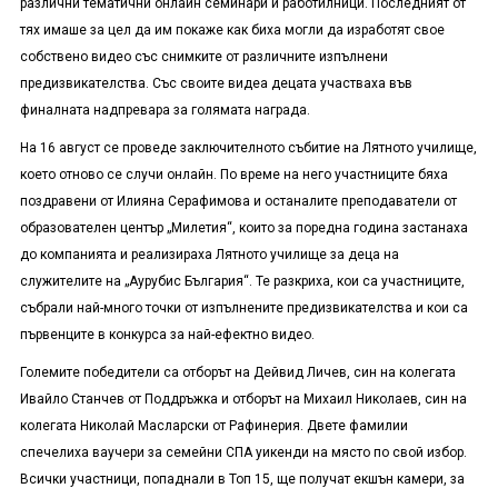
различни тематични онлайн семинари и работилници. Последният от
тях имаше за цел да им покаже как биха могли да изработят свое
собствено видео със снимките от различните изпълнени
предизвикателства. Със своите видеа децата участваха във
финалната надпревара за голямата награда.
На 16 август се проведе заключителното събитие на Лятното училище,
което отново се случи онлайн. По време на него участниците бяха
поздравени от Илияна Серафимова и останалите преподаватели от
образователен център „Милетия“, които за поредна година застанаха
до компанията и реализираха Лятното училище за деца на
служителите на „Аурубис България“. Те разкриха, кои са участниците,
събрали най-много точки от изпълнените предизвикателства и кои са
първенците в конкурса за най-ефектно видео.
Големите победители са отборът на Дейвид Личев, син на колегата
Ивайло Станчев от Поддръжка и отборът на Михаил Николаев, син на
колегата Николай Масларски от Рафинерия. Двете фамилии
спечелиха ваучери за семейни СПА уикенди на място по свой избор.
Всички участници, попаднали в Топ 15, ще получат екшън камери, за