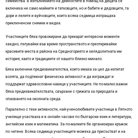
семейства. В изпълнението на дейностите в помощ на децата се
включиха не само майките и татковците, но и бабите и дядовците, та
дори и лелите и вуйчовците, които всяка седмица изпращаха
приключенски снимки и видеа.
Участниците бяха провокирани да прекарат интересни моменти
заедно, пътувайки във време пространството и преоткривайки
красивите места в района на Средногорието и хилядолетната им
история, както и традициите от нашето близко минало.
Бяха включени предизвикателства, които имаха за цел да изпитат
волята, да подтикнат физическа активност и да изграждат и
поддържат здравословни навици у участниците. Не по-малко важни
бяха предизвикателствата, свързани с грижата за природата и
опазването на околната среда.
Паралелно с тези активности, най-ученолюбивите участници в Лятното
училище участваха и в онлайн часове по български език и литература,
английски език и математика. За по-малките бе организиран кръжок
по четене. Всяка седмица участниците можеха да присъстват и на