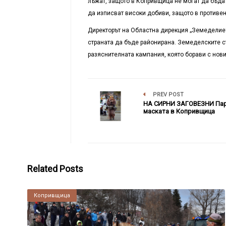
лъжат, защото в Копривщица не могат да бъда
да изписват високи добиви, защото в противе
Директорът на Областна дирекция „Земеделие
страната да бъде районирана. Земеделските с
разяснителната кампания, която борави с нови
PREV POST
НА СИРНИ ЗАГОВЕЗНИ Пар
маската в Копривщица
Related Posts
Копривщица