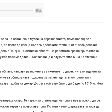
15px
а зала на общинския музей на образованието, помещаващ се в
ия, се проведе среща със земеделските стопани от възрожденския
еделие“ (ОДЗ) – Софийска област. На работната среща присъстваха
ужба по земеделие – Копривщица и служителите Анна Кесякова и
 област, направи разяснение за схемите по директните плащания за
ние за обвързаната подкрепа за зеленчуците, в които влизат и
азват добив от декар. До сега той е трябвало да бъде по 1015 кг. Има
агираха остро. Те изразиха становище, че това е невъзможно да се
ският терен не позволява това. По този начин държавата ги кара да