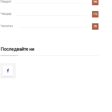
Пирдоп
185
Чавдар
112
Челопеч
78
Последвайте ни