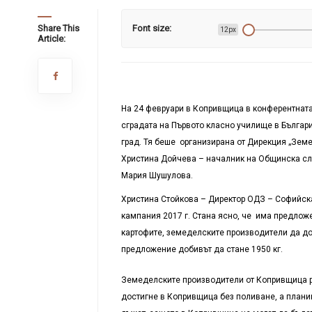
Share This
Font size:
12px
Article:
На 24 февруари в Копривщица в конферентнат
сградата на Първото класно училище в Българ
град. Тя беше организирана от Дирекция „Зем
Христина Дойчева – началник на Общинска сл
Мария Шушулова.
Христина Стойкова – Директор ОДЗ – Софийска
кампания 2017 г. Стана ясно, че има предложе
картофите, земеделските производители да док
предложение добивът да стане 1950 кг.
Земеделските производители от Копривщица ре
достигне в Копривщица без поливане, а планин