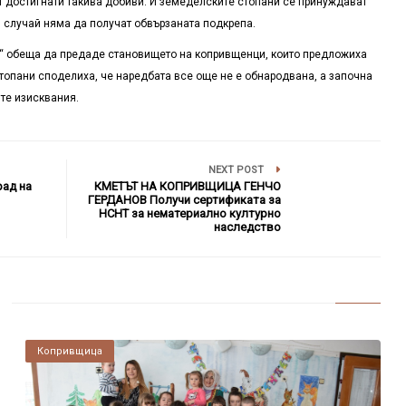
т достигнати такива добиви. И земеделските стопани се принуждават
н случай няма да получат обвързаната подкрепа.
“ обеща да предаде становището на копривщенци, които предложиха
топани споделиха, че наредбата все още не е обнародвана, а започна
те изисквания.
NEXT POST
ад на
КМЕТЪТ НА КОПРИВЩИЦА ГЕНЧО
ГЕРДАНОВ Получи сертификата за
НСНТ за нематериално културно
наследство
Копривщица