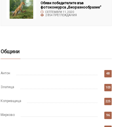
Обяви победителите във
фотоконкурса „Биоразнообразие“
СЕПТЕМВРИ 11, 2020
2 854 ПРЕГЛЕЖДАНИЯ
Общини
Антон
48
Златица
103
Копривщица
225
Мирково
96