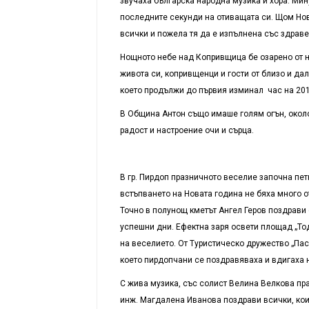
звучаха българска народна музика и хора. Ми
последните секунди на отиващата си. Щом Нова
всички и пожела тя да е изпълнена със здрав
Нощното небе над Копривщица бе озарено от н
живота си, копривщенци и гости от близо и дал
което продължи до първия изминал час на 201
В Община Антон също имаше голям огън, около
радост и настроение очи и сърца.
В гр. Пирдоп празничното веселие започна пе
встъпването на Новата година не бяха много 
Точно в полунощ кметът Ангел Геров поздрави 
успешни дни. Ефектна заря освети площад „Тод
на веселието. От Туристическо дружество „Пас
което пирдопчани се поздравяваха и вдигаха 
С жива музика, със солист Велина Велкова праз
инж. Магдалена Иванова поздрави всички, коит