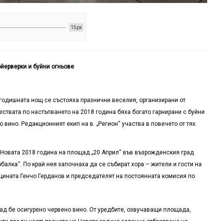
15px
йерверки и буйни огньове
годишната нощ се състояха празнични веселия, организирани от
жествата по настъпването на 2018 година бяха богато гарнирани с буйни
вино. Редакционният екип на в. „Регион“ участва в повечето от тях.
Новата 2018 година на площад „20 Април“ във възрожденския град
рбалка“. По край нея започнаха да се събират хора – жители и гости на
бщината Генчо Герданов и председателят на постоянната комисия по
д бе осигурено червено вино. От уредбите, озвучаващи площада,