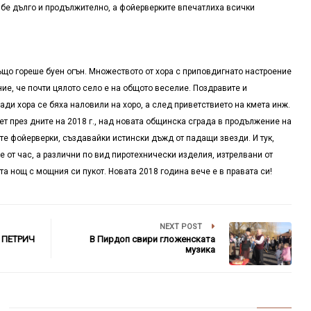
 бе дълго и продължително, а фойерверките впечатлиха всички
о гореше буен огън. Множеството от хора с приповдигнато настроение
ие, че почти цялото село е на общото веселие. Поздравите и
ади хора се бяха наловили на хоро, а след приветствието на кмета инж.
т през дните на 2018 г., над новата общинска сграда в продължение на
те фойерверки, създавайки истински дъжд от падащи звезди. И тук,
е от час, а различни по вид пиротехнически изделия, изтрелвани от
 нощ с мощния си пукот. Новата 2018 година вече е в правата си!
NEXT POST
 ПЕТРИЧ
В Пирдоп свири гложенската
музика