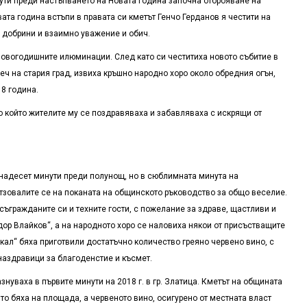
нути преди настъпването на Новата година започна отброяване на
та година встъпи в правата си кметът Генчо Герданов я честити на
е добрини и взаимно уважение и обич.
овогодишните илюминации. След като си честитиха новото събитие в
еч на стария град, извиха кръшно народно хоро около обредния огън,
8 година.
 който жителите му се поздравяваха и забавляваха с искрящи от
тнадесет минути преди полунощ, но в сюблимната минута на
отзовалите се на поканата на общинското ръководство за общо веселие.
съгражданите си и техните гости, с пожелание за здраве, щастливи и
ор Влайков“, а на народното хоро се наловиха някои от присъстващите
кал“ бяха приготвили достатъчно количество греяно червено вино, с
наздравици за благоденстие и късмет.
нуваха в първите минути на 2018 г. в гр. Златица. Кметът на общината
о бяха на площада, а червеното вино, осигурено от местната власт