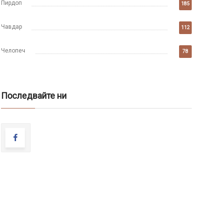
Пирдоп
185
Чавдар
112
Челопеч
78
Последвайте ни