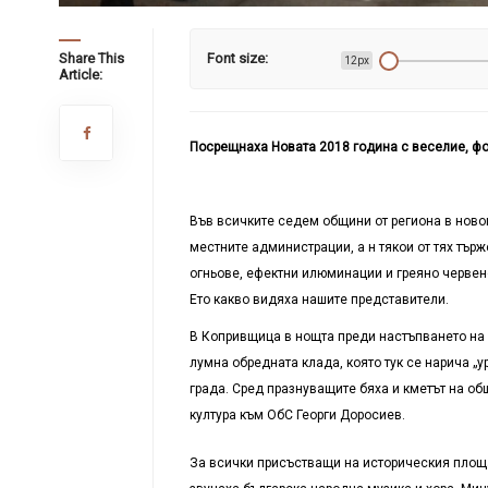
Share This
Font size:
12px
Article:
Посрещнаха Новата 2018 година с веселие, фо
Във всичките седем общини от региона в ново
местните администрации, а н тякои от тях тър
огньове, ефектни илюминации и греяно червено 
Ето какво видяха нашите представители.
В Копривщица в нощта преди настъпването на 
лумна обредната клада, която тук се нарича „у
града. Сред празнуващите бяха и кметът на о
култура към ОбС Георги Доросиев.
За всички присъстващи на историческия площа