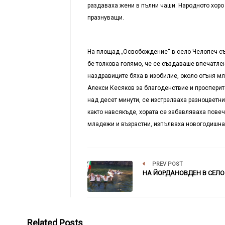
раздаваха жени в пълни чаши. Народното хоро
празнуващи.
На площад „Освобождение“ в село Челопеч същ
бе толкова голямо, че се създаваше впечатлен
наздравиците бяха в изобилие, около огъня мл
Алекси Кесяков за благоденствие и просперите
над десет минути, се изстрелваха разноцветни
както навсякъде, хората се забавляваха повеч
младежи и възрастни, изпълваха новогодишната
PREV POST
НА ЙОРДАНОВДЕН В СЕЛО
Related Posts