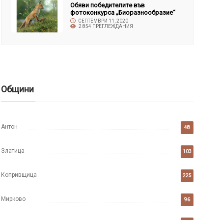
Обяви победителите във
фотоконкурса „Биоразнообразие“
СЕПТЕМВРИ 11, 2020
2 854 ПРЕГЛЕЖДАНИЯ
Общини
Антон
48
Златица
103
Копривщица
225
Мирково
96