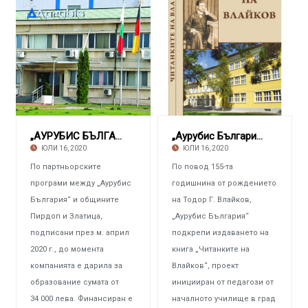
„АУРУБИС БЪЛГАРИЯ“ В подкрепа на образован
„Аурубис България“ Помага отбелязването на
ЮЛИ 16, 2020
ЮЛИ 16, 2020
По партньорските
По повод 155-та
програми между „Аурубис
годишнина от рождението
България“ и общините
на Тодор Г. Влайков,
Пирдоп и Златица,
„Аурубис България“
подписани през м. април
подкрепи издаването на
2020 г., до момента
книга „Читанките на
компанията е дарила за
Влайков“, проект
образование сумата от
иницииран от педагози от
34 000 лева. Финансиран е
началното училище в град