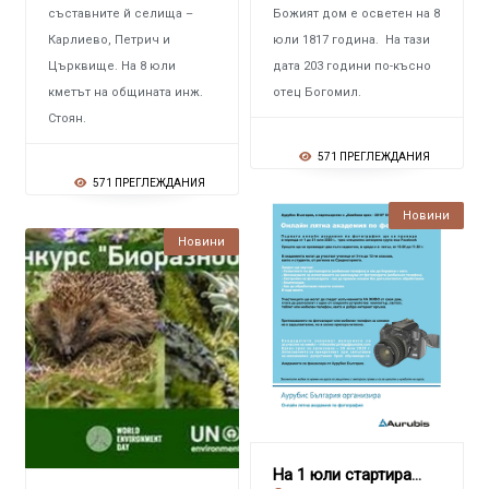
съставните й селища –
Божият дом е осветен на 8
Карлиево, Петрич и
юли 1817 година. На тази
Църквище. На 8 юли
дата 203 години по-късно
кметът на общината инж.
отец Богомил.
Стоян.
571 ПРЕГЛЕЖДАНИЯ
571 ПРЕГЛЕЖДАНИЯ
Новини
Новини
На 1 юли стартира първата лятна онлайн академ