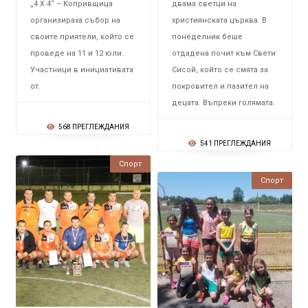
„4 Х 4“ – Копривщица
двама светци на
организираха събор на
християнската църква. В
своите приятели, който се
понеделник беше
проведе на 11 и 12 юли.
отдадена почит към Свети
Участници в инициативата
Сисой, който се смята за
от.
покровител и пазител на
децата. Въпреки голямата.
568 ПРЕГЛЕЖДАНИЯ
541 ПРЕГЛЕЖДАНИЯ
Спорт
Спорт