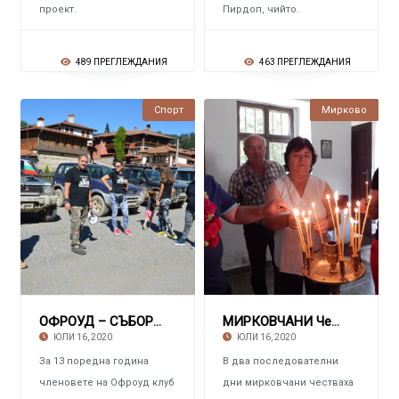
проект.
Пирдоп, чийто.
489 ПРЕГЛЕЖДАНИЯ
463 ПРЕГЛЕЖДАНИЯ
Спорт
Мирково
ОФРОУД – СЪБОР На „Хайдушка поляна“ край въз
МИРКОВЧАНИ Честваха двама светии
ЮЛИ 16, 2020
ЮЛИ 16, 2020
За 13 поредна година
В два последователни
членовете на Офроуд клуб
дни мирковчани честваха