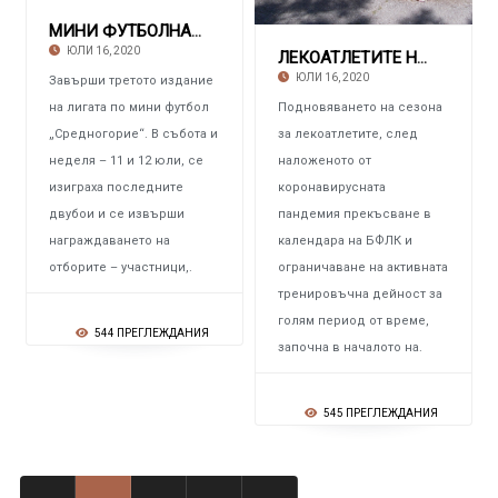
МИНИ ФУТБОЛНА ЛИГА „СРЕДНОГОРИЕ“ Първенец е
ЮЛИ 16, 2020
ЛЕКОАТЛЕТИТЕ НА ПИРДОП С добри резултати в п
ЮЛИ 16, 2020
Завърши третото издание
на лигата по мини футбол
Подновяването на сезона
„Средногорие“. В събота и
за лекоатлетите, след
неделя – 11 и 12 юли, се
наложеното от
изиграха последните
коронавирусната
двубои и се извърши
пандемия прекъсване в
награждаването на
календара на БФЛК и
отборите – участници,.
ограничаване на активната
тренировъчна дейност за
голям период от време,
544 ПРЕГЛЕЖДАНИЯ
започна в началото на.
545 ПРЕГЛЕЖДАНИЯ