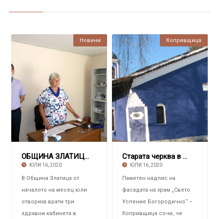
Новини
Копривщица
ОБЩИНА ЗЛАТИЦА Представи здравните кабинети
Старата черква в Копривщица стана на 203 годи
ЮЛИ 16, 2020
ЮЛИ 16, 2020
В Община Златица от
Паметен надпис на
началото на месец юли
фасадата на храм „Свето
отвориха врати три
Успение Богородично“ –
здравни кабинета в
Копривщица сочи, че