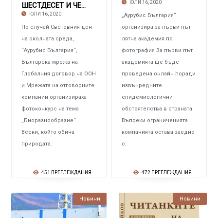
ЮЛИ 16, 2020
ШЕСТДЕСЕТ И ЧЕТИРИ УЧАСТНИЦИ Във фотоконкурс
ЮЛИ 16, 2020
„Аурубис България“
По случай Световния ден
организира за първи път
на околната среда,
лятна академия по
“Аурубис България“,
фотография За първи път
Българска мрежа на
академията ще бъде
Глобалния договор на ООН
проведена онлайн поради
и Мрежата на отговорните
извънредните
компании организираха
епидемиологични
фотоконкурс на тема
обстоятелства в страната.
„Биоразнообразие“.
Въпреки ограниченията
Всеки, който обича
компанията остава заедно
природата.
с.
451 ПРЕГЛЕЖДАНИЯ
472 ПРЕГЛЕЖДАНИЯ
Новини
Новини