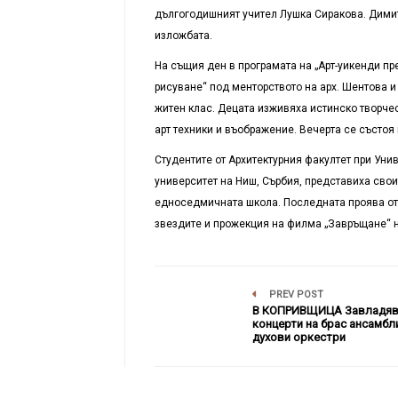
дългогодишният учител Лушка Сиракова. Димит
изложбата.
На същия ден в програмата на „Арт-уикенди пр
рисуване“ под менторството на арх. Шентова и
житен клас. Децата изживяха истинско творче
арт техники и въображение. Вечерта се състоя
Студентите от Архитектурния факултет при Унив
университет на Ниш, Сърбия, представиха свои
едноседмичната школа. Последната проява от 
звездите и прожекция на филма „Завръщане“ 
PREV POST
В КОПРИВЩИЦА Завладя
концерти на брас ансамбл
духови оркестри