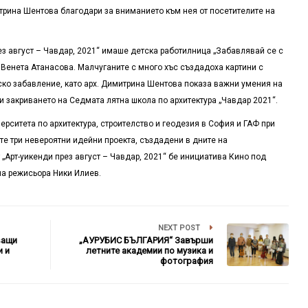
рина Шентова благодари за вниманието към нея от посетителите на
ез август – Чавдар, 2021“ имаше детска работилница „Забавлявай се с
 Венета Атанасова. Малчуганите с много хъс създадоха картини с
ско забавление, като арх. Димитрина Шентова показа важни умения на
 и закриването на Седмата лятна школа по архитектура „Чавдар 2021“.
ерситета по архитектура, строителство и геодезия в София и ГАФ при
те три невероятни идейни проекта, създадени в дните на
„Арт-уикенди през август – Чавдар, 2021“ бе инициатива Кино под
на режисьора Ники Илиев.
NEXT POST
ващи
„АУРУБИС БЪЛГАРИЯ“ Завърши
и и
летните академии по музика и
фотография