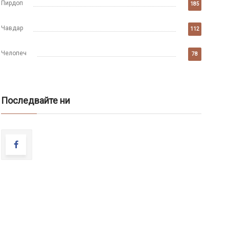
Пирдоп
185
Чавдар
112
Челопеч
78
Последвайте ни