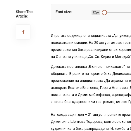
Share This
Font size:
12px
Article:
И третата седмица от инициативата „Арт-уикенд
положителни емоции. На 20 август имаше театър
представления бяха реализирани от актьорски
на Основно училище „Св. Св. Кирил и Методий“
Детската постановка „Вълчо от приказките“ по
общината. В ролите на героите бяха Десислав
продължение на инициативата „Да играем на те
актьорите Беатрис Благоева, Георги Атанасов,
постановката е Димитър Стефанов, сценографи
знак на благодарност към театралите, кметът 
На следващия ден – 21 август, проявите продъ
Димитрина Шентова-Тодорова, която се състоя 
художничката бяха разпродадени. Изложбата бе