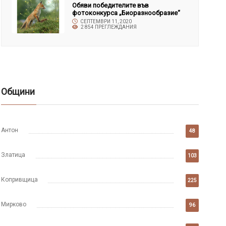
Обяви победителите във
фотоконкурса „Биоразнообразие“
СЕПТЕМВРИ 11, 2020
2 854 ПРЕГЛЕЖДАНИЯ
Общини
Антон
48
Златица
103
Копривщица
225
Мирково
96