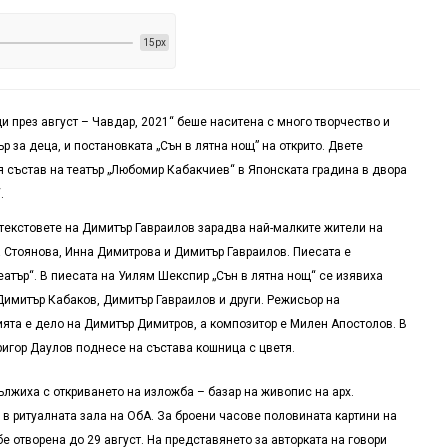
15px
и през август – Чавдар, 2021“ беше наситена с много творчество и
 за деца, и постановката „Сън в лятна нощ” на открито. Двете
я състав на театър „Любомир Кабакчиев“ в Японската градина в двора
.
 текстовете на Димитър Гавраилов зарадва най-малките жители на
а Стоянова, Инна Димитрова и Димитър Гавраилов. Пиесата е
атър“. В пиесата на Уилям Шекспир „Сън в лятна нощ“ се изявиха
 Димитър Кабаков, Димитър Гавраилов и други. Режисьор на
ята е дело на Димитър Димитров, а композитор е Милен Апостолов. В
Григор Даулов поднесе на състава кошница с цветя.
лжиха с откриването на изложба – базар на живопис на арх.
в ритуалната зала на ОбА. За броени часове половината картини на
 отворена до 29 август. На представянето за авторката на говори