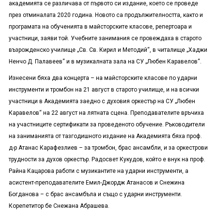
академията се различава от първото си издание, което се проведе
през отминалата 2020 година. Новото са продължителността, както и
програмата на обученията в майсторските класове, репертоара и
участници, заяви той. Учебните занимания се провеждаха в старото
възрожденско училище „Св. Св. Кирил и Методий“, в читалище „Хаджи
Ненчо Д. Палавеев“ и в музикалната зала на СУ „Любен Каравелов“.
Изнесени бяха два концерта – на майсторските класове по ударни
инструменти и тромбон на 21 август в старото училище, и на всички
участници в Академията заедно с духовия оркестър на СУ „Любен
Каравелов“ на 22 август на лятната сцена. Преподавателите връчиха
на участниците сертификати за проведеното обучение. Ръководители
на заниманията от тазгодишното издание на Академията бяха проф.
д-р Атанас Карафезлиев – за тромбон, брас ансамбли, и за оркестрови
трудности за духов оркестър. Радосвет Кукудов, който е внук на проф.
Райна Кацарова работи с музикантите на ударни инструменти, а
асистент-преподавателите Емил-Джордж Атанасов и Снежина
Богданова – с брас ансамбъла и също с ударни инструменти.
Корепетитор бе Снежана Абрашева.