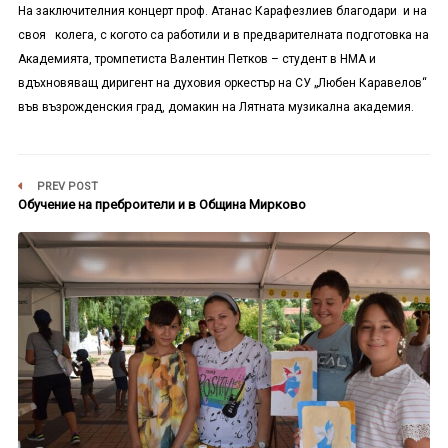
На заключителния концерт проф. Атанас Карафезлиев благодари и на
своя колега, с когото са работили и в предварителната подготовка на
Академията, тромпетиста Валентин Петков – студент в НМА и
вдъхновяващ диригент на духовия оркестър на СУ „Любен Каравелов“
във възрожденския град, домакин на Лятната музикална академия.
PREV POST
Обучение на преброители и в Община Мирково