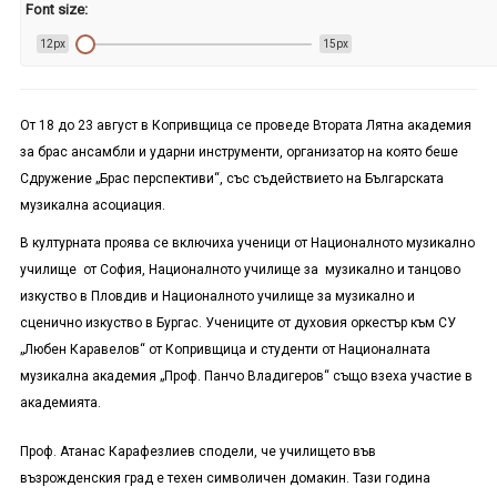
Font size:
12px
15px
От 18 до 23 август в Копривщица се проведе Втората Лятна академия
за брас ансамбли и ударни инструменти, организатор на която беше
Сдружение „Брас перспективи“, със съдействието на Българската
музикална асоциация.
В културната проява се включиха ученици от Националното музикално
училище от София, Националното училище за музикално и танцово
изкуство в Пловдив и Националното училище за музикално и
сценично изкуство в Бургас. Учениците от духовия оркестър към СУ
„Любен Каравелов“ от Копривщица и студенти от Националната
музикална академия „Проф. Панчо Владигеров“ също взеха участие в
академията.
Проф. Атанас Карафезлиев сподели, че училището във
възрожденския град е техен символичен домакин. Тази година