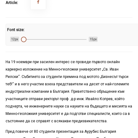
Article:
Font size:
12px
15px
На 19 ноември при засилен интерес се проведе първото онлайн
кариерно изложение на Минно-геоложки университет „Св. Иван
Рилски“. Събитието за студенти премина под мотото „Бизнесът търси
теб!“ и в него участие взеха представители на десет от най-големите
индустриални компании в България. Приветствено обръщение към
участниците отправи ректорът проф. д-р инж. Ивайло Копрев, който
подчерта, че инженерните науки са науките на бъдещето и мисията на
Минно-геоложкия университет е да подготви специалисти, които са в
състояние да се справят с всякакви предизвикателства.
Пред повече от 80 студенти презентация за Аурубис България