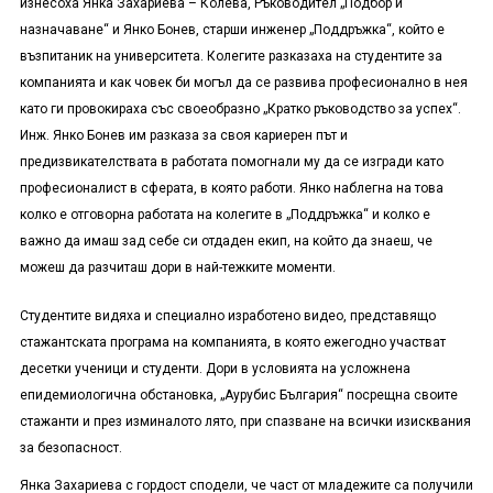
изнесоха Янка Захариева – Колева, Ръководител „Подбор и
назначаване“ и Янко Бонев, старши инженер „Поддръжка“, който е
възпитаник на университета. Колегите разказаха на студентите за
компанията и как човек би могъл да се развива професионално в нея
като ги провокираха със своеобразно „Кратко ръководство за успех“.
Инж. Янко Бонев им разказа за своя кариерен път и
предизвикателствата в работата помогнали му да се изгради като
професионалист в сферата, в която работи. Янко наблегна на това
колко е отговорна работата на колегите в „Поддръжка“ и колко е
важно да имаш зад себе си отдаден екип, на който да знаеш, че
можеш да разчиташ дори в най-тежките моменти.
Студентите видяха и специално изработено видео, представящо
стажантската програма на компанията, в която ежегодно участват
десетки ученици и студенти. Дори в условията на усложнена
епидемиологична обстановка, „Аурубис България“ посрещна своите
стажанти и през изминалото лято, при спазване на всички изисквания
за безопасност.
Янка Захариева с гордост сподели, че част от младежите са получили