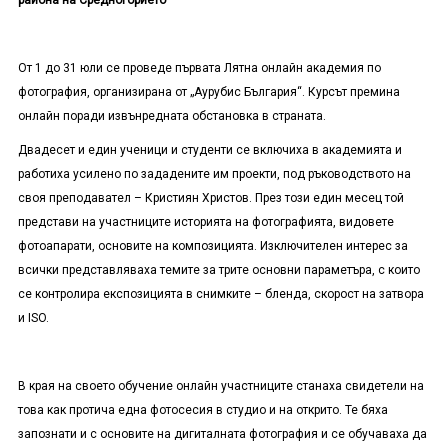
района на Средногорието
От 1 до 31 юли се проведе първата Лятна онлайн академия по
фотография, организирана от „Аурубис България“. Курсът премина
онлайн поради извънредната обстановка в страната.
Двадесет и един ученици и студенти се включиха в академията и
работиха усилено по зададените им проекти, под ръководството на
своя преподавател – Кристиян Христов. През този един месец той
представи на участниците историята на фотографията, видовете
фотоапарати, основите на композицията. Изключителен интерес за
всички представляваха темите за трите основни параметъра, с които
се контролира експозицията в снимките – бленда, скорост на затвора
и
ISO.
В края на своето обучение онлайн участниците станаха свидетели на
това как протича една фотосесия в студио и на открито. Те бяха
запознати и с основите на дигиталната фотография и се обучаваха да