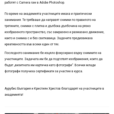
работят с
Camera raw
в
Adobe Photoshop.
По време на академията участниците имаха и практически
занимания. Те трябваше да направят снимки по правилото на
третините, снимки с плитка и дълбока дълбочина на рязко
изобразеното пространство, със замразено и размазано движение,
както и снимка с и без светкавица. Задачите предизвикаха
креативността във всеки един от тях.
Последното занимание бе изцяло фокусирано върху снимките на
участниците. Задачата им бе да подготвят изображения, които да
бъдат „визитната им картичка като фотографи”. Всички млади
фотографи получиха сертификати за участие в курса.
Аурубис България и Кристиян Христов благодарят на участниците в
академията!