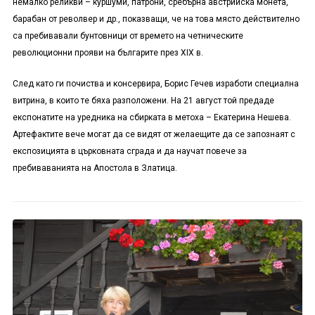
немалко реликви – куршуми, патрони, сребърна австрийска монета,
барабан от револвер и др., показващи, че на това място действително
са пребивавали бунтовници от времето на четническите
революционни прояви на българите през
XIX
в.
След като ги почиства и консервира, Борис Гечев изработи специална
витрина, в които те бяха разположени. На 21 август той предаде
експонатите на уредника на сбирката в метоха – Екатерина Нешева.
Артефактите вече могат да се видят от желаещите да се запознаят с
експозицията в църковната сграда и да научат повече за
пребиваванията на Апостола в Златица.