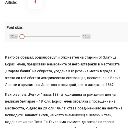
Article:
Font size:
12px
15px
Както бе обещал, родолюбецът и откривател на старини от Златица
Борис Гечев, предостави намерените от него артефакти в местността
„Старата бачия“ на сбирката, уредена в църковния метох в града. С
жеста си той обогати историческата експозиция, посветена на Васил
Левски и връзките на Апостола с този край, които датират от 1867 г.
Както вече в. „Регион“ писа, 183-та годишнина от рождения ден на
великия българин – 18 юли, Борис Гечев отбеляза с посещение на
местността, където на 20 юли 1867 г. става обединението на четите на
войводите Панайот Хитов, на която знаменосец е Левски и тази,
водена от Филип Тотю. Г-н Гечев има късмета да открие на терена