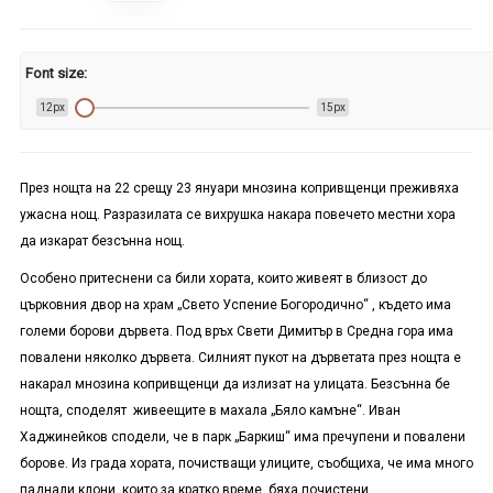
Font size:
12px
15px
През нощта на 22 срещу 23 януари мнозина копривщенци преживяха
ужасна нощ. Разразилата се вихрушка накара повечето местни хора
да изкарат безсънна нощ.
Особено притеснени са били хората, които живеят в близост до
църковния двор на храм „Свето Успение Богородично“ , където има
големи борови дървета. Под връх Свети Димитър в Средна гора има
повалени няколко дървета. Силният пукот на дърветата през нощта е
накарал мнозина копривщенци да излизат на улицата. Безсънна бе
нощта, споделят живеещите в махала „Бяло камъне“. Иван
Хаджинейков сподели, че в парк „Баркиш“ има пречупени и повалени
борове. Из града хората, почистващи улиците, съобщиха, че има много
паднали клони, които за кратко време бяха почистени.