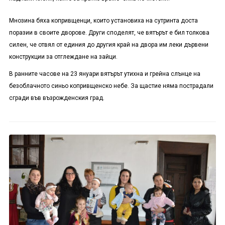
Мнозина бяха копривщенци, които установиха на сутринта доста
поразии в своите дворове. Други споделят, че вятърът е бил толкова
силен, че отвял от единия до другия край на двора им леки дървени
конструкции за отглеждане на зайци.
В ранните часове на 23 януари вятърът утихна и грейна слънце на
безоблачното синьо копривщенско небе. За щастие няма пострадали
сгради във възрожденския град.