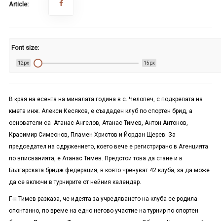
Article:
Font size:
12px
15px
В края на есента на миналата година в с. Челопеч, с подкрепата на
кмета инж. Алекси Кесяков, е създаден клуб по спортен брид, а
основатели са Атанас Ангелов, Атанас Тимев, Антон Антонов,
Красимир Симеонов, Пламен Христов и Йордан Щерев. За
председател на сдружението, което вече е регистрирано в Агенцията
по вписванията, е Атанас Тимев. Предстои това да стане и в
Българската бридж федерация, в която чренуват 42 клуба, за да може
да се включи в турнирите от нейния календар.
Г-н Тимев разказа, че идеята за учредяването на клуба се родила
спонтанно, по време на едно негово участие на турнир по спортен