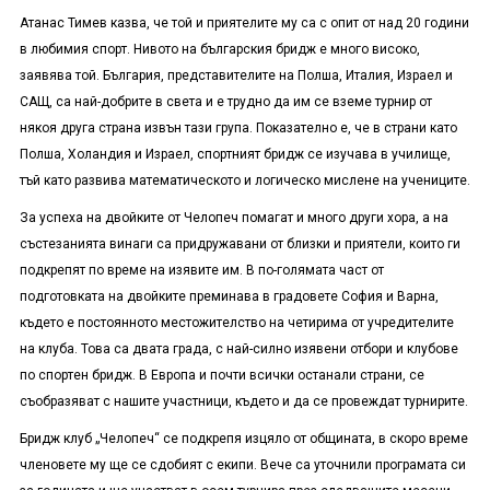
Атанас Тимев казва, че той и приятелите му са с опит от над 20 години
в любимия спорт. Нивото на българския бридж е много високо,
заявява той. България, представителите на Полша, Италия, Израел и
САЩ, са най-добрите в света и е трудно да им се вземе турнир от
някоя друга страна извън тази група. Показателно е, че в страни като
Полша, Холандия и Израел, спортният бридж се изучава в училище,
тъй като развива математическото и логическо мислене на учениците.
За успеха на двойките от Челопеч помагат и много други хора, а на
състезанията винаги са придружавани от близки и приятели, които ги
подкрепят по време на изявите им. В по-голямата част от
подготовката на двойките преминава в градовете София и Варна,
където е постоянното местожителство на четирима от учредителите
на клуба. Това са двата града, с най-силно изявени отбори и клубове
по спортен бридж. В Европа и почти всички останали страни, се
съобразяват с нашите участници, където и да се провеждат турнирите.
Бридж клуб „Челопеч“ се подкрепя изцяло от общината, в скоро време
членовете му ще се сдобият с екипи. Вече са уточнили програмата си