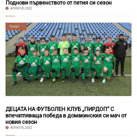
Поднови първенството от петия си сезон
АПРИЛ 8, 2022
Новини
Спорт
ДЕЦАТА НА ФУТБОЛЕН КЛУБ „ПИРДОП“ С
впечатляваща победа в домакинския си мач от
новия сезон
АПРИЛ 8, 2022