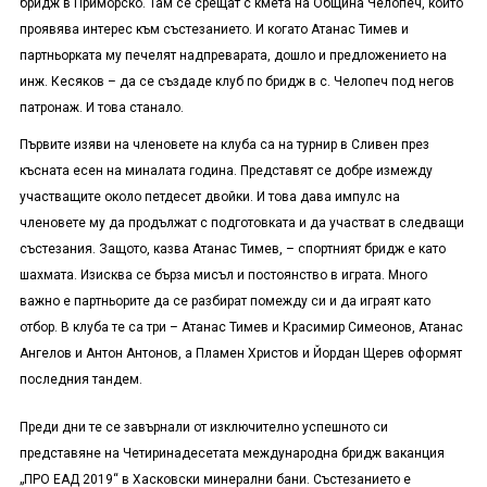
бридж в Приморско. Там се срещат с кмета на Община Челопеч, който
проявява интерес към състезанието. И когато Атанас Тимев и
партньорката му печелят надпреварата, дошло и предложението на
инж. Кесяков – да се създаде клуб по бридж в с. Челопеч под негов
патронаж. И това станало.
Първите изяви на членовете на клуба са на турнир в Сливен през
късната есен на миналата година. Представят се добре измежду
участващите около петдесет двойки. И това дава импулс на
членовете му да продължат с подготовката и да участват в следващи
състезания. Защото, казва Атанас Тимев, – спортният бридж е като
шахмата. Изисква се бърза мисъл и постоянство в играта. Много
важно е партньорите да се разбират помежду си и да играят като
отбор. В клуба те са три – Атанас Тимев и Красимир Симеонов, Атанас
Ангелов и Антон Антонов, а Пламен Христов и Йордан Щерев оформят
последния тандем.
Преди дни те се завърнали от изключително успешното си
представяне на Четиринадесетата международна бридж ваканция
„ПРО ЕАД 2019“ в Хасковски минерални бани. Състезанието е