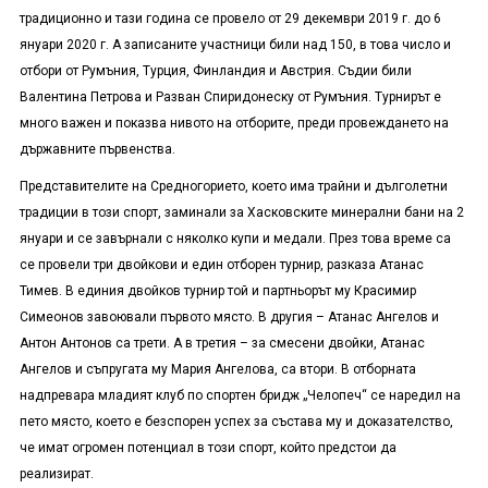
традиционно и тази година се провело от 29 декември 2019 г. до 6
януари 2020 г. А записаните участници били над 150, в това число и
отбори от Румъния, Турция, Финландия и Австрия. Съдии били
Валентина Петрова и Разван Спиридонеску от Румъния. Турнирът е
много важен и показва нивото на отборите, преди провеждането на
държавните първенства.
Представителите на Средногорието, което има трайни и дълголетни
традиции в този спорт, заминали за Хасковските минерални бани на 2
януари и се завърнали с няколко купи и медали. През това време са
се провели три двойкови и един отборен турнир, разказа Атанас
Тимев. В единия двойков турнир той и партньорът му Красимир
Симеонов завоювали първото място. В другия – Атанас Ангелов и
Антон Антонов са трети. А в третия – за смесени двойки, Атанас
Ангелов и съпругата му Мария Ангелова, са втори. В отборната
надпревара младият клуб по спортен бридж „Челопеч“ се наредил на
пето място, което е безспорен успех за състава му и доказателство,
че имат огромен потенциал в този спорт, който предстои да
реализират.