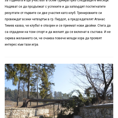
за годината и ще участват в осем турнира през следващите месеци.
Надяват се да продължат с успехите и да затвърдят постигнатите
резултати от първите си две участия като клуб. Тренировките си
провеждат всеки четвъртък в гр. Пирдоп, а председателят Атанас
Тимев казва, че клубът е отворен и се приемат нови двойки. Стига да
са отдадени на този спорт и да желаят да се включат в състава. И не
скрива желанието си, че очаква повече млади хора да проявят
интерес към тази игра.