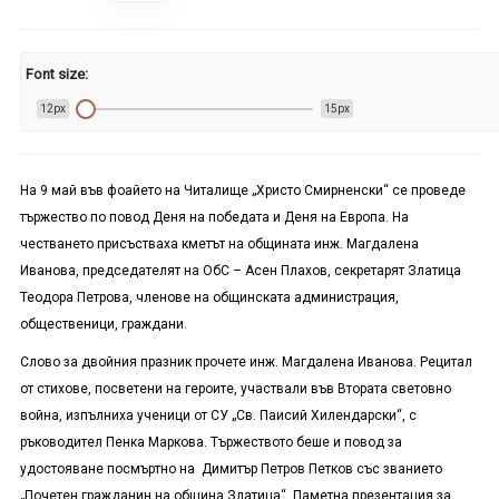
Font size:
12px
15px
На 9 май във фоайето на Читалище „Христо Смирненски“ се проведе
тържество по повод Деня на победата и Деня на Европа. На
честването присъстваха кметът на общината инж. Магдалена
Иванова, председателят на ОбС – Асен Плахов, секретарят Златица
Теодора Петрова, членове на общинската администрация,
общественици, граждани.
Слово за двойния празник прочете инж. Магдалена Иванова. Рецитал
от стихове, посветени на героите, участвали във Втората световно
война, изпълниха ученици от СУ „Св. Паисий Хилендарски“, с
ръководител Пенка Маркова. Тържеството беше и повод за
удостояване посмъртно на Димитър Петров Петков със званието
„Почетен гражданин на община Златица“. Паметна презентация за