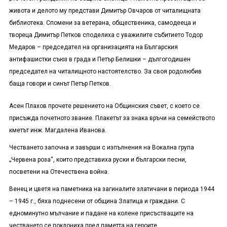
живота и делото му представи Димитър Овчаров от читалищната
библиотека. Спомени за ветерана, общественика, самодееца и
твореца Димитър Петков споделиха с уважилите събитието Тодор
Медаров – председател на организацията на Българския
антифашистки съюз в града и Петър Белишки – дългогодишен
председател на читалищното настоятелство. За своя родолюбив
баща говори и синът Петър Петков.
Асен Плахов прочете решението на Общинския съвет, с което се
присъжда почетното звание. Плакетът за знака връчи на семейството
кметът инж. Магдалена Иванова.
Честването започна и завърши с изпълнения на Вокална група
„Червена роза“, които представиха руски и български песни,
посветени на Отечествена война.
Венец и цветя на паметника на загиналите златичани в периода 1944
– 1945 г., бяха поднесени от община Златица и граждани. С
едноминутно мълчание и падане на колене присъстващите на
честването се поклониха пред паметта на героите.