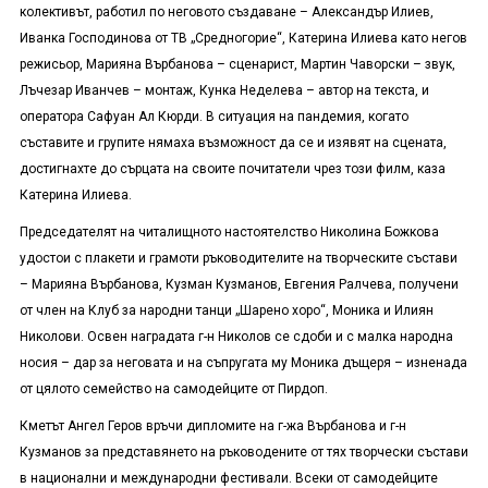
колективът, работил по неговото създаване – Александър Илиев,
Иванка Господинова от ТВ „Средногорие“, Катерина Илиева като негов
режисьор, Марияна Върбанова – сценарист, Мартин Чаворски – звук,
Лъчезар Иванчев – монтаж, Кунка Неделева – автор на текста, и
оператора Сафуан Ал Кюрди. В ситуация на пандемия, когато
съставите и групите нямаха възможност да се и изявят на сцената,
достигнахте до сърцата на своите почитатели чрез този филм, каза
Катерина Илиева.
Председателят на читалищното настоятелство Николина Божкова
удостои с плакети и грамоти ръководителите на творческите състави
– Марияна Върбанова, Кузман Кузманов, Евгения Ралчева, получени
от член на Клуб за народни танци „Шарено хоро“, Моника и Илиян
Николови. Освен наградата г-н Николов се сдоби и с малка народна
носия – дар за неговата и на съпругата му Моника дъщеря – изненада
от цялото семейство на самодейците от Пирдоп.
Кметът Ангел Геров връчи дипломите на г-жа Върбанова и г-н
Кузманов за представянето на ръководените от тях творчески състави
в национални и международни фестивали. Всеки от самодейците