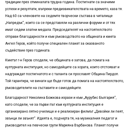
традиции през отминалата трудна година. Постигнати са значими
успехи и резултати, въпреки предизвикателствата на времето, каза тя.
Над 60 са членовете на седемте творчески състава в читалище
„Напредък“, които са се представяли на различни форуми и от тях
имат седем златни медала. Председателят на настоятелството
отправи благодарности и към ръководството на общината и кмета
Ангел Геров, който получи специален плакет за оказваното
съдействие през годината.
Кметът г-н Геров сподели, че общината е затова, да помага на
културната институция, но самодейците са хората, които отстояват и
надграждат постигнатото и с таланта си прославят Община Пирдоп.
Той гарантира, че винаги ще бъде готов да помага на настоятелството,
ръководителите на съставите и самодейците.
Благодарност Николина Божкова изрази и към „Аурубис България“,
като сподели, че за първи път към културната институция е
организирано лятно училище и е реализиран филмът „Девойки ли пеят,
звънци ли звънят“. Идеята е, подчерта тя, на музикалния педагог и
ръководител на певчески групи Марияна Върбанова. Плакет получи