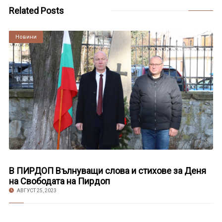
Related Posts
Култура
Новини
В ПИРДОП Вълнуващи слова и стихове за Деня
на Свободата на Пирдоп
АВГУСТ 25, 2023