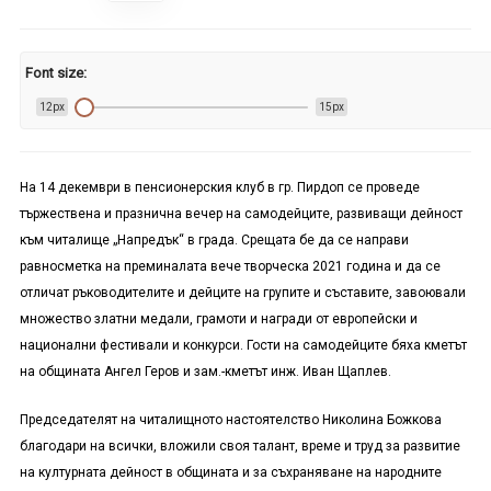
Font size:
12px
15px
На 14 декември в пенсионерския клуб в гр. Пирдоп се проведе
тържествена и празнична вечер на самодейците, развиващи дейност
към читалище „Напредък“ в града. Срещата бе да се направи
равносметка на преминалата вече творческа 2021 година и да се
отличат ръководителите и дейците на групите и съставите, завоювали
множество златни медали, грамоти и награди от европейски и
национални фестивали и конкурси. Гости на самодейците бяха кметът
на общината Ангел Геров и зам.-кметът инж. Иван Щаплев.
Председателят на читалищното настоятелство Николина Божкова
благодари на всички, вложили своя талант, време и труд за развитие
на културната дейност в общината и за съхраняване на народните