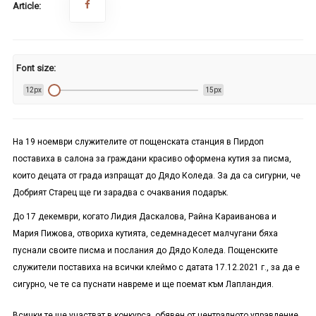
Article:
Font size:
12px
15px
На 19 ноември служителите от пощенската станция в Пирдоп
поставиха в салона за граждани красиво оформена кутия за писма,
които децата от града изпращат до Дядо Коледа. За да са сигурни, че
Добрият Старец ще ги зарадва с очаквания подарък.
До 17 декември, когато Лидия Даскалова, Райна Караиванова и
Мария Пижова, отвориха кутията, седемнадесет малчугани бяха
пуснали своите писма и послания до Дядо Коледа. Пощенските
служители поставиха на всички клеймо с датата 17.12.2021 г., за да е
сигурно, че те са пуснати навреме и ще поемат към Лапландия.
Всички те ще участват в конкурса, обявен от централното управление