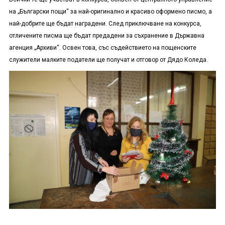
на „Български пощи“ за най-оригинално и красиво оформено писмо, а
най-добрите ще бъдат наградени. След приключване на конкурса,
отличените писма ще бъдат предадени за съхранение в Държавна
агенция „Архиви“. Освен това, със съдействието на пощенските
служители малките податели ще получат и отговор от Дядо Коледа.