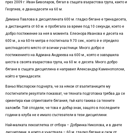
през 2009 г. Иван Биволаров, бягал в същата възрастова група, както и
Георгиев, е дванадесети на 60 м.
Димана Павлова в дисциплината 600 м. гладко бягане е тринадесета,
а дистанцията от 60 м. е пробягала за време под 10 секунди, което е
добро постижение за нея в момента. Елеонора Иванова е десета на
600 м., а на 60-те метра е постигнала 9.70 сек., което ѝ е отредило
шестнадесето място от всички участници. Много добро е
постижението на Адриана Андреева на 600 м., която е завършила
шеста в своята възрастова група, на 60 м. е десета. Много добро
бягане в същата дисциплина е направил Александър Каменополски,
който е тринадесети.
Ваньо Масларски подчерта, че за някои от възпитаниците му
постигнатите резултати показват, че тяхната подготовка трябва да се
ориентира към спринтовите бягания, тъй като такива са техните
заложби. Той сподели, че това е добър знак, защото в последните
години в клуба не е имало състезатели в тези дисциплини.
Най-малката лекоатлетка от отбора – Добринка Николова, и в двете
дисциплини, в които е участвала – 60 м. гладко бягане и скок от