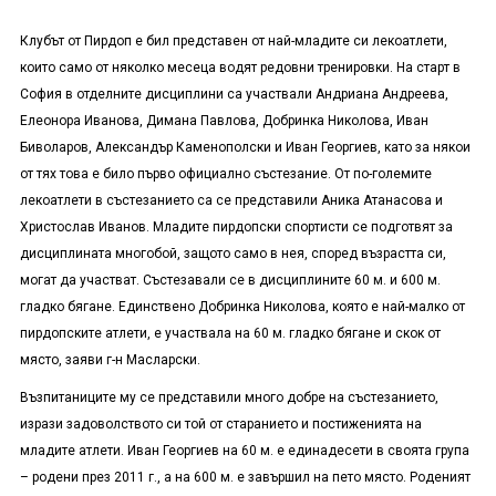
Клубът от Пирдоп е бил представен от най-младите си лекоатлети,
които само от няколко месеца водят редовни тренировки. На старт в
София в отделните дисциплини са участвали Андриана Андреева,
Елеонора Иванова, Димана Павлова, Добринка Николова, Иван
Биволаров, Александър Каменополски и Иван Георгиев, като за някои
от тях това е било първо официално състезание. От по-големите
лекоатлети в състезанието са се представили Аника Атанасова и
Христослав Иванов. Младите пирдопски спортисти се подготвят за
дисциплината многобой, защото само в нея, според възрастта си,
могат да участват. Състезавали се в дисциплините 60 м. и 600 м.
гладко бягане. Единствено Добринка Николова, която е най-малко от
пирдопските атлети, е участвала на 60 м. гладко бягане и скок от
място, заяви г-н Масларски.
Възпитаниците му се представили много добре на състезанието,
изрази задоволството си той от старанието и постиженията на
младите атлети. Иван Георгиев на 60 м. е единадесети в своята група
– родени през 2011 г., а на 600 м. е завършил на пето място. Роденият