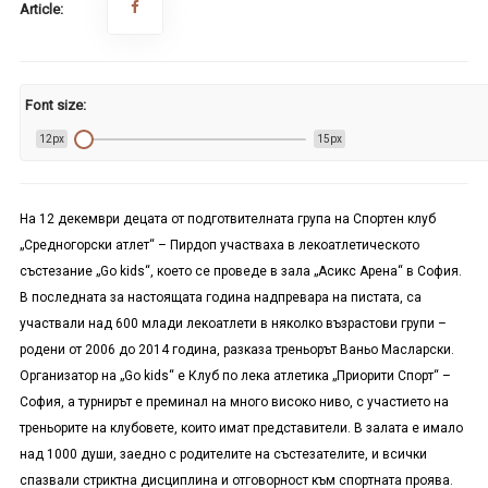
Article:
Font size:
12px
15px
На 12 декември децата от подготвителната група на Спортен клуб
„Средногорски атлет“ – Пирдоп участваха в лекоатлетическото
състезание „
Go kids
“, което се проведе в зала „Асикс Арена“ в София.
В последната за настоящата година надпревара на пистата, са
участвали над 600 млади лекоатлети в няколко възрастови групи –
родени от 2006 до 2014 година, разказа треньорът Ваньо Масларски.
Организатор на „
Go kids
“ е Клуб по лека атлетика „Приорити Спорт“ –
София, а турнирът е преминал на много високо ниво, с участието на
треньорите на клубовете, които имат представители. В залата е имало
над 1000 души, заедно с родителите на състезателите, и всички
спазвали стриктна дисциплина и отговорност към спортната проява.