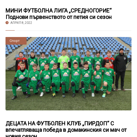
МИНИ ФУТБОЛНА ЛИГА „СРЕДНОГОРИЕ“
Поднови първенството от петия си сезон
АПРИЛ 8, 2022
Новини
Спорт
ДЕЦАТА НА ФУТБОЛЕН КЛУБ „ПИРДОП“ С
впечатляваща победа в домакинския си мач от
новия сезон