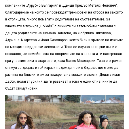
компаниите „Аурубис България“ и „Дънди Прешъс Металс Челопеч“,
благодарение на които се провеждат тренировки на отбора на закрито
в столицата. Много помагат и родителите на състезателите. За
участието в турнира „
Go kids
“ с личните си автомобили пътували с
децата родителите на Димана Павлова, на Добринка Николова,
Адриана Андреева и Иван Биволаров, които били и зрители на изявите
на младите пирдопски лекоатлети. Това се случва за първи път и е
похвално, че семействата на спортистите са в залата и ги насърчават
при участието им в стартовете, каза Ваньо Масларски. Това е огромен
стимул за децата и той изрази надежда, че и в бъдеще ще може да
разчита на близките им за подкрепа на младите атлети. Децата имат
дарби, полагат усилия да ги развиват и това е един от начините да
бъдат стимулирани.