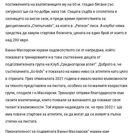
постиженията на възпитаниците му на 60 м. гладко бягане със
сигурност ще са по-добри, каза той. Същата съдба е сполетяла и
скочището за висок скок, и преди време препятствията за
дисциплината „Стипълчейз“, за което в. „Регион“ писа. А клубът няма
средства да закупи стартови блокчета, цената на един брой от които е
над 200 евро.
Ваньо Масларски изрази задоволството си от напредъка, който
показват в тренировките и в това състезание децата от
подготвителната група на Клуб „Средногорски атлет“. Доброто е, че
състезанието „
Go kids
“ е показало на какво ниво са атлетите като цяло
в страната. През отминалата 2021 година е имало малко възможности
за тяхното представяне на пистата, особено за по-малките възрастови
групи, сподели г-н Масларски. Треньорът отправи благодарности към
своите възпитаници, които похвали за желанието да покажат своя
талант и възможности. Той изрази надеждата си, че през 2022 г. ще
има повече стартове за атлетите, за да могат да се изявят в пълна
степен на пистата.
Признателност за подкрепата Ваньо Масларски“ изрази към