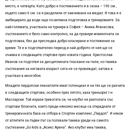
място, е четвърта. Като добро е постижението ѝ в скока – 190 см.,
където само 6 см. са я разделили от завоюване на медал. И това я е
амбицирало да води още по-активна подготовка в тренировките. За
най-голямата, участвала на турнира в София – Аника Атанасова,
състезанието е било само контролно, за да провери моментната си
подготовка, без да преследва добро класиране и постижение за
време. Тя е в подготвителен период и най-доброто от нея ще се
очаква в следващите стартове през новата година. Христослав
Иванов се подготвя за дисциплината тласкане на гюле, но такива
състезания за неговата възраст сега не се провеждат, затова е
участвал в многобоя.
Младите пирдопски лекоатлети имат потенциал и на тях ще се разчита
в следващите стартове, особено през лятото, каза треньорът г-н
Масларски. Той изрази тревогата си, че клубът не разполага със
стартови блокчета, които преди няколко месеца са откраднати от
тренировъчната база на отбора в Спортен комплекс „Пирдоп“. И някои
от атлетите за първи път са ползвали такива уреди на самото
състезание „
Go kids
в „Асикс Арена“. Ако клубът има такива,