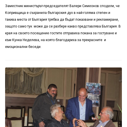
Заместник министърът-председателят Валери Симеонов сподели, че
Копривщица е съхранила българския дух в най-голяма степен и
такива места от България трябва да бъдат показвани и рекламирани,
защото само тук може да се разбере какво представлява България. В
края на своето посещение гостите отправиха покана за гостуване и
към Кунка Неделева, на която благодариха за прекрасните и
емоционални беседи.