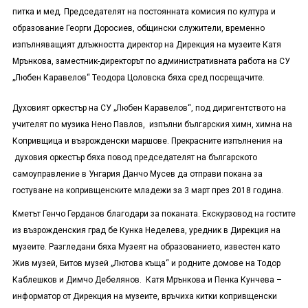
питка и мед. Председателят на постоянната комисия по култура и
образование Георги Доросиев, общински служители, временно
изпълняващият длъжността директор на Дирекция на музеите Катя
Мрънкова, заместник-директорът по административната работа на СУ
„Любен Каравелов“ Теодора Цоловска бяха сред посрещачите.
Духовият оркестър на СУ „Любен Каравелов“, под диригентството на
учителят по музика Нено Павлов, изпълни българския химн, химна на
Копривщица и възрожденски маршове. Прекрасните изпълнения на
духовия оркестър бяха повод председателят на българското
самоуправление в Унгария Данчо Мусев да отправи покана за
гостуване на копривщенските младежи за 3 март през 2018 година.
Кметът Генчо Герданов благодари за поканата. Екскурзовод на гостите
из възрожденския град бе Кунка Неделева, уредник в Дирекция на
музеите. Разгледани бяха Музеят на образованието, известен като
Жив музей, Битов музей „Лютова къща“ и родните домове на Тодор
Каблешков и Димчо Дебелянов. Катя Мрънкова и Пенка Кунчева –
информатор от Дирекция на музеите, връчиха китки копривщенски