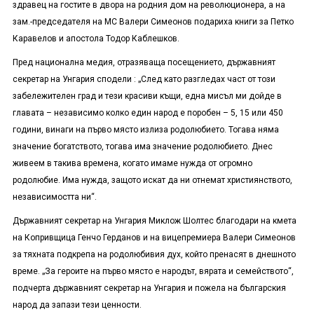
здравец на гостите в двора на родния дом на революционера, а на
зам.-председателя на МС Валери Симеонов подариха книги за Петко
Каравелов и апостола Тодор Каблешков.
Пред национална медия, отразяваща посещението, държавният
секретар на Унгария сподели : „След като разгледах част от този
забележителен град и тези красиви къщи, една мисъл ми дойде в
главата – независимо колко един народ е поробен – 5, 15 или 450
години, винаги на първо място излиза родолюбието. Тогава няма
значение богатството, тогава има значение родолюбието. Днес
живеем в такива времена, когато имаме нужда от огромно
родолюбие. Има нужда, защото искат да ни отнемат християнството,
независимостта ни“.
Държавният секретар на Унгария Миклож Шолтес благодари на кмета
на Копривщица Генчо Герданов и на вицепремиера Валери Симеонов
за тяхната подкрепа на родолюбивия дух, който пренасят в днешното
време. „За героите на първо място е народът, вярата и семейството“,
подчерта държавният секретар на Унгария и пожела на българския
народ да запази тези ценности.