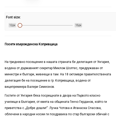
Font size:
12px
15px
Посети възрожденска Копривщица
На тридневно посещение в нашата страната бе делегация от Унгария,
водена от държавният секретар Миклож Шолтес, придружаван от
министри и българи, живеещи в там. На 18 октомври правителствената
делегация бе на посещение в гр. Копривщица, водена от
вицепремиера Валери Симеонов.
Гостите от Унгария бяха посрещнати в двора на Първото класно
училище в България, от кмета на общината Генчо Герданов, който ги
приветства с „Добре дошли!“. Лучка Чотова и Атанаска Спасова,
облечени в народни носии ги поздравиха по стар български обичай с