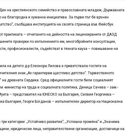
 Ден на християнското семейство и православната младеж, Държавната
о на благородна и хуманна инициатива. За първи път бе връчен
етство”, съобщава институцията на своята страница във Фейсбук.
от практиката – отчитането на дейността на лицензираните от ДАЗД
ршените проверки по изпълнението им, многобройните консултации,
сти, професионалисти, съдействат в тяхната кауза – повишаване на
ла на детето д-р Елеонора Лилова е приветствала гостите на
чителния знак „Аз гарантирам щастливо детство“. Тържественото
а“ на древната Сердика. Сред официалните гости били социалният
м.-министър на труда и социалната политика, Деница Сачева – зам.-
Муита – представител на ЮНЕСКО за България, Силвия Георгиева –
а България, Георги Богданов – изпълнителен директор на Национална
 три категории: „Устойчиво развитие”, „Успешна промяна” и „Значима
бщини, юридически лица, неправителствени организации, доставчици на