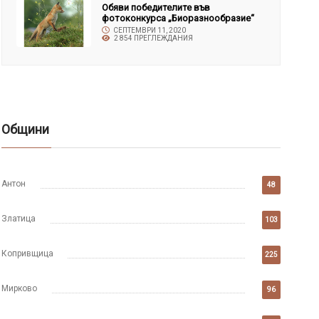
Обяви победителите във
фотоконкурса „Биоразнообразие“
СЕПТЕМВРИ 11, 2020
2 854 ПРЕГЛЕЖДАНИЯ
Общини
Антон
48
Златица
103
Копривщица
225
Мирково
96