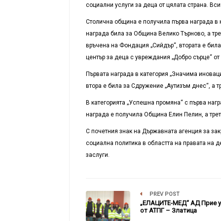
социални услуги за деца от цялата страна. В
Столична община е получила първа награда в к
награда била за Община Велико Търново, а тре
връчена на Фондация „Сийдър“, втората е бил
център за деца с увреждания „Добро сърце“ от 
Първата награда в категория „Значима иновац
втора е била за Сдружение „Аутизъм днес“, а т
В категорията „Успешна промяна“ с първа наг
награда е получила Община Елин Пелин, а тре
С почетния знак на Държавната агенция за за
социална политика в областта на правата на д
заслуги.
PREV POST
„ЕЛАЦИТЕ-МЕД“ АД Прие у
от АТПГ – Златица