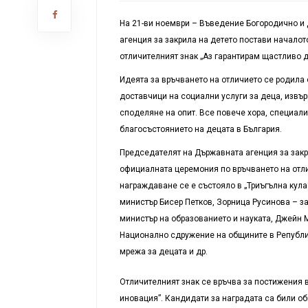
На 21-ви ноември – Въведение Богородично и
агенция за закрила на детето постави началот
отличителният знак „Аз гарантирам щастливо д
Идеята за връчването на отличието се родила 
доставчици на социални услуги за деца, извъ
споделяне на опит. Все повече хора, специали
благосъстоянието на децата в България.
Председателят на Държавната агенция за закри
официалната церемония по връчването на отли
награждаване се е състояло в „Триъгълна кул
министър Бисер Петков, Зорница Русинова – за
министър на образованието и науката, Джейн 
Национално сдружение на общините в Републик
мрежа за децата и др.
Отличителният знак се връчва за постижения в
иновация”. Кандидати за наградата са били о