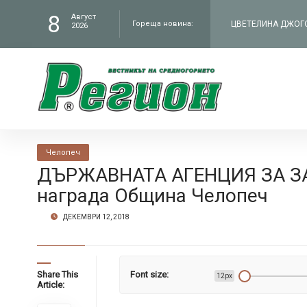
8
Август
Гореща новина:
ЦВЕТЕЛИНА ДЖОГОЛ
2026
филм „Братя“ по Н
ЧИТАЛИЩЕТО В СЕЛ
„Работилницата на
КМЕТЪТ НА ОБЩИНА
Челопеч
администрация въ
В БУНТОВНОТО СЕЛ
ДЪРЖАВНАТА АГЕНЦИЯ ЗА ЗА
награда Община Челопеч
Петрич
ДЕКЕМВРИ 12, 2018
Share This
Font size:
12px
Article: