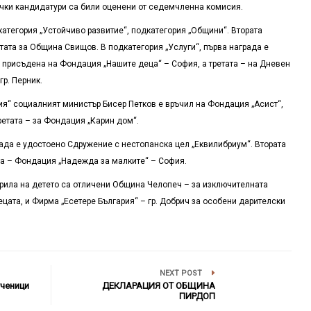
сички кандидатури са били оценени от седемчленна комисия.
атегория „Устойчиво развитие“, подкатегория „Общини“. Втората
тата за Община Свищов. В подкатегория „Услуги“, първа награда е
а присъдена на Фондация „Нашите деца“ – София, а третата – на Дневен
гр. Перник.
ия“ социалният министър Бисер Петков е връчил на Фондация „Асист“,
ретата – за Фондация „Карин дом“.
рада е удостоено Сдружение с нестопанска цел „Еквилибриум“. Втората
та – Фондация „Надежда за малките“ – София.
крила на детето са отличени Община Челопеч – за изключителната
ецата, и Фирма „Есетере България“ – гр. Добрич за особени дарителски
NEXT POST
ченици
ДЕКЛАРАЦИЯ ОТ ОБЩИНА
ПИРДОП