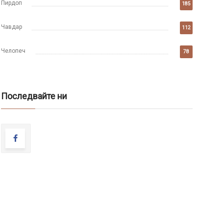
Пирдоп
185
Чавдар
112
Челопеч
78
Последвайте ни