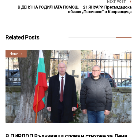
NEXT POST
В ДЕНЯ НА РОДИЛНАТА ПОМОЩ – 21 ЯНУАРИ Пресъздадоха
обичая „Поливане“ в Копривщица
Related Posts
Култура
Новини
В ПИРДОП Вълнуващи слова и стихове за Деня