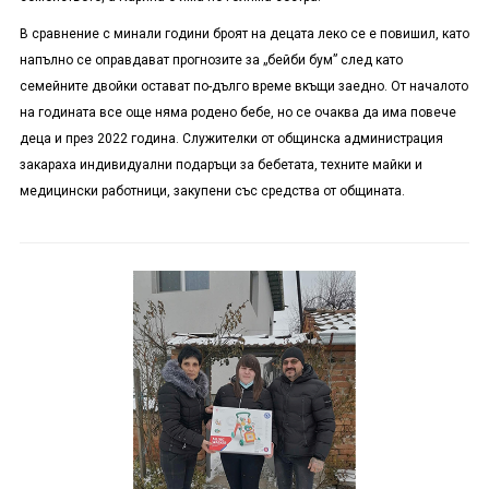
В сравнение с минали години броят на децата леко се е повишил, като
напълно се оправдават прогнозите за „бейби бум” след като
семейните двойки остават по-дълго време вкъщи заедно. От началото
на годината все още няма родено бебе, но се очаква да има повече
деца и през 2022 година. Служителки от общинска администрация
закараха индивидуални подаръци за бебетата, техните майки и
медицински работници, закупени със средства от общината.