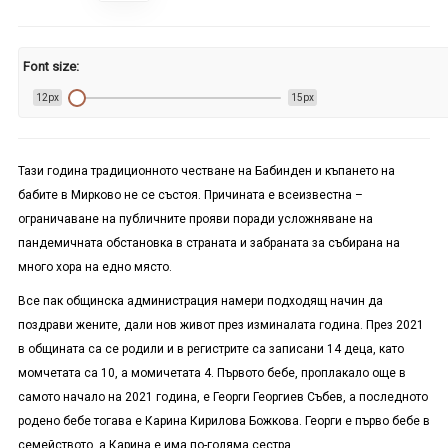
Font size:
12px
15px
Тази година традиционното честване на Бабинден и къпането на
бабите в Мирково не се състоя. Причината е всеизвестна –
ограничаване на публичните прояви поради усложняване на
пандемичната обстановка в страната и забраната за събирана на
много хора на едно място.
Все пак общинска администрация намери подходящ начин да
поздрави жените, дали нов живот през изминалата година. През 2021
в общината са се родили и в регистрите са записани 14 деца, като
момчетата са 10, а момичетата 4. Първото бебе, проплакало още в
самото начало на 2021 година, е Георги Георгиев Събев, а последното
родено бебе тогава е Карина Кирилова Божкова. Георги е първо бебе в
семейството, а Карина е има по-голяма сестра.